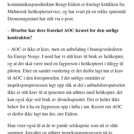
kommunikasjonsdirektør Bengt Eidem er forelagt kritikken fra
Midtnorsk helikopterservice, og har svart på en rekke spørsmål
Dronemagasinet har stilt via e-post.
Hvorfor har dere fraveket AOC-kravet for den sørlige
–
kontrakten?
– AOC er ikke et krav, men en anbefaling i bransjeveilederen
fra Energi Norge. I nord har vi stilt krav til bruk av helikopter,
og at det skal være med en fagperson i helikopteret i tillegg til
piloten. Etter en samlet vurdering er det derfor lagt inn et krav
til AOC i den forespørselen. I det sørlige området er
inspeksjonsprosessen lagt opp slik at det i anbudsforespørselen
ikke er stilt krav til at tjenesten må utføres med helikopter, det
kan også skje ved bruk av dronekapasitet. Det er heller ikke
behov for å ha en fagperson opp i lufta i sør. Kravet om AOC
er derfor ikke lagt inn der, sier Eidem.
Han viser også til at de to gamle selskapene som nå er slått
sammen, forvalter og utfører inspeksjonsprosessen på to