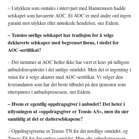
– I ulykken som omtales i intervjuet med Hamremoen hadde
selskapet som havarerte AOC. Et AOC er med andre ord ingen
garanti mot ulykker eller uønskede hendelser, sier Eidem.
– Tensios sørlige selskapet har tradisjon for å velge
deklarerte selskaper med begrenset lisens, i stedet for
AOC-sertifikat?
– Det stemmer at AOC heller ikke har vært et krav på tidligere
anbudsforespørsler i det sørlige området. Men det er ingenting i
veien for å velge aktører med AOC-sertifikat. Vi velger den
leverandøren som har det beste tilbudet på den tjenesten som
etterspørres i anbudsprosessen, sier Eidem.
– Hvem er egentlig oppdragsgiver i anbudet? Det heter i
utlysningen at «oppdragsgiver er Tensio AS», men du sier
samtidig at det er datterselskapene?
– Oppdragsgiverne er Tensio TN for det nordlige området, og
Tensio TS for det sørlige området. Men alle anbudsprosesser