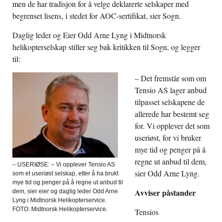
men de har tradisjon for å velge deklarerte selskaper med
begrenset lisens, i stedet for AOC-sertifikat, sier Sogn.
Daglig leder og Eier Odd Arne Lyng i Midtnorsk
helikopterselskap stiller seg bak kritikken til Sogn, og legger
til:
– Det fremstår som om
Tensio AS lager anbud
tilpasset selskapene de
allerede har bestemt seg
for. Vi opplever det som
useriøst, for vi bruker
mye tid og penger på å
regne ut anbud til dem,
– USERIØSE: – Vi opplever Tensio AS
sier Odd Arne Lyng.
som et useriøst selskap, etter å ha brukt
mye tid og penger på å regne ut anbud til
Avviser påstander
dem, sier eier og daglig leder Odd Arne
Lyng i Midtnorsk Helikopterservice.
FOTO: Midtnorsk Helikopterservice.
Tensios