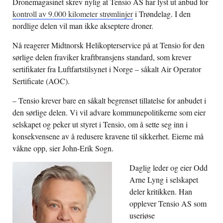
Dronemagasinet skrev nylig at Tensio AS har lyst ut anbud for
kontroll av 9.000 kilometer strømlinjer
i Trøndelag. I den
nordlige delen vil man ikke akseptere droner.
Nå reagerer Midtnorsk Helikopterservice på at Tensio for den
sørlige delen fraviker kraftbransjens standard, som krever
sertifikater fra Luftfartstilsynet i Norge – såkalt Air Operator
Sertificate (AOC).
– Tensio krever bare en såkalt begrenset tillatelse for anbudet i
den sørlige delen. Vi vil advare kommunepolitikerne som eier
selskapet og peker ut styret i Tensio, om å sette seg inn i
konsekvensene av å redusere kravene til sikkerhet. Eierne må
våkne opp, sier John-Erik Sogn.
Daglig leder og eier Odd
Arne Lyng i selskapet
deler kritikken. Han
opplever Tensio AS som
useriøse