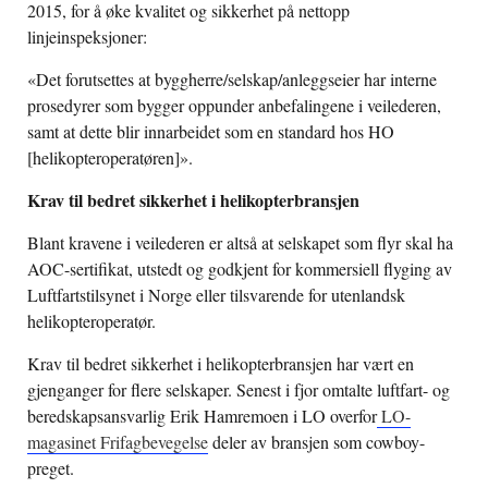
2015, for å øke kvalitet og sikkerhet på nettopp
linjeinspeksjoner:
«Det forutsettes at byggherre/selskap/anleggseier har interne
prosedyrer som bygger oppunder anbefalingene i veilederen,
samt at dette blir innarbeidet som en standard hos HO
[helikopteroperatøren]».
Krav til bedret sikkerhet i helikopterbransjen
Blant kravene i veilederen er altså at selskapet som flyr skal ha
AOC-sertifikat, utstedt og godkjent for kommersiell flyging av
Luftfartstilsynet i Norge eller tilsvarende for utenlandsk
helikopteroperatør.
Krav til bedret sikkerhet i helikopterbransjen har vært en
gjenganger for flere selskaper. Senest i fjor omtalte luftfart- og
beredskapsansvarlig Erik Hamremoen i LO overfor
LO-
magasinet Frifagbevegelse
deler av bransjen som cowboy-
preget.