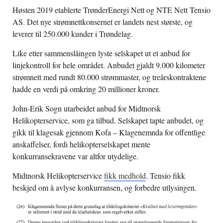
Høsten 2019 etablerte TrønderEnergi Nett og NTE Nett Tensio
AS. Det nye strømnettkonsernet er landets nest største, og
leverer til 250.000 kunder i Trøndelag.
Like etter sammenslåingen lyste selskapet ut et anbud for
linjekontroll for hele området. Anbudet gjaldt 9.000 kilometer
strømnett med rundt 80.000 strømmaster, og treårskontraktene
hadde en verdi på omkring 20 millioner kroner.
John-Erik Sogn utarbeidet anbud for Midtnorsk
Helikopterservice, som ga tilbud. Selskapet tapte anbudet, og
gikk til klagesak gjennom Kofa – Klagenemnda for offentlige
anskaffelser, fordi helikopterselskapet mente
konkurransekravene var altfor utydelige.
Midtnorsk Helikopterservice
fikk medhold
. Tensio fikk
beskjed om å avlyse konkurransen, og forbedre utlysingen.