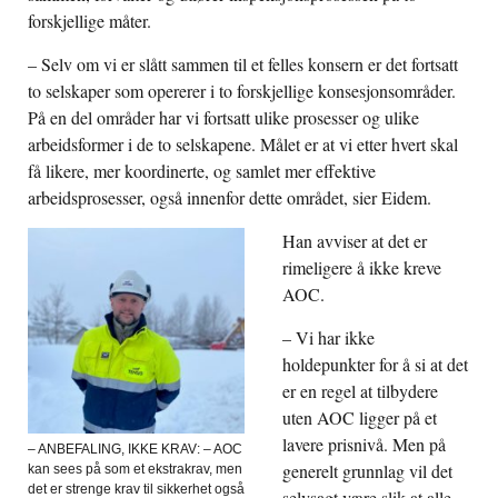
forskjellige måter.
– Selv om vi er slått sammen til et felles konsern er det fortsatt
to selskaper som opererer i to forskjellige konsesjonsområder.
På en del områder har vi fortsatt ulike prosesser og ulike
arbeidsformer i de to selskapene. Målet er at vi etter hvert skal
få likere, mer koordinerte, og samlet mer effektive
arbeidsprosesser, også innenfor dette området, sier Eidem.
Han avviser at det er
rimeligere å ikke kreve
AOC.
– Vi har ikke
holdepunkter for å si at det
er en regel at tilbydere
uten AOC ligger på et
lavere prisnivå. Men på
– ANBEFALING, IKKE KRAV: – AOC
generelt grunnlag vil det
kan sees på som et ekstrakrav, men
det er strenge krav til sikkerhet også
selvsagt være slik at alle