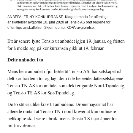
ANBEFALER NY KONKURRANSE: Klagenemnda for offentlige
anskaffelser avgjorde 10. juni 2020 at Tensio AS brøt reglene for
offentlige anskaffelser. Skjermdump: KOFA-avgjørelse.
Ett år senere lyste Tensio ut anbudet igjen 19. januar, og fristen
for å melde seg på konkurransen gikk ut 19. februar.
Delte anbudet i to
Mens hele anbudet i fjor hørte til Tensio AS, har selskapet nå
delt kontrakten i to, og lagt dem i de heleeide datterselskapene
Tensio TN AS for området som dekker gamle Nord-Trøndelag,
og Tensio TS AS for Sør-Trøndelag.
De to stiller ulike krav til anbudene. Dronemagasinet har
allerede omtalt at Tensio TN i nord krever at kun ordinære
helikoptre skal være i bruk, mens Tensio TS i sør åpner for
bruk av droner.