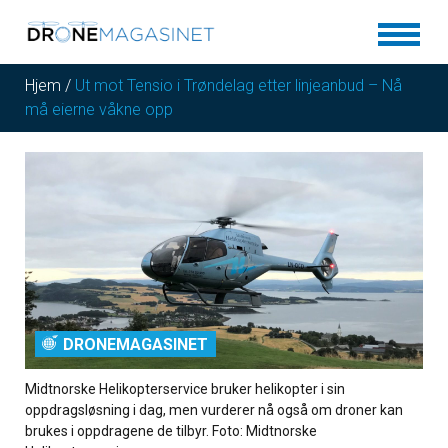
Hjem
/
Ut mot Tensio i Trøndelag etter linjeanbud – Nå
må eierne våkne opp
DRONEMAGASINET
Midtnorske Helikopterservice bruker helikopter i sin
oppdragsløsning i dag, men vurderer nå også om droner kan
brukes i oppdragene de tilbyr. Foto: Midtnorske