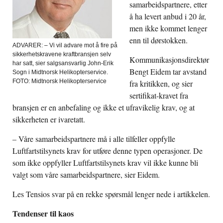
samarbeidspartnere, etter
å ha levert anbud i 20 år,
men ikke kommet lenger
enn til dørstokken.
ADVARER: – Vi vil advare mot å fire på
sikkerhetskravene kraftbransjen selv
Kommunikasjonsdirektør
har satt, sier salgsansvarlig John-Erik
Bengt Eidem tar avstand
Sogn i Midtnorsk Helikopterservice.
FOTO: Midtnorsk Helikopterservice
fra kritikken, og sier
sertifikat-kravet fra
bransjen er en anbefaling og ikke et ufravikelig krav, og at
sikkerheten er ivaretatt.
– Våre samarbeidspartnere må i alle tilfeller oppfylle
Luftfartstilsynets krav for utføre denne typen operasjoner. De
som ikke oppfyller Luftfartstilsynets krav vil ikke kunne bli
valgt som våre samarbeidspartnere, sier Eidem.
Les Tensios svar på en rekke spørsmål lenger nede i artikkelen.
Tendenser til kaos