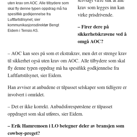
uten krav om AOC. Alle tilbydere som
krav som legges inn kan
skal fly denne typen oppdrag må ha
virke prisdrivende.
spesifikk godkjennelse fra
Luftfartstilsynet, sier
– Firer dere på
kommunikasjonsdirektør Bengt
Eidem i Tensio AS.
sikkerhetskravene ved å
omgå AOC?
– AOC kan sees på som et ekstrakrav, men det er strenge krav
til sikkerhet også uten krav om AOC. Alle tilbydere som skal
fly denne typen oppdrag må ha spesifikk godkjennelse fra
Luftfartstilsynet, sier Eidem.
Han avviser at anbudene er tilpasset selskaper som tidligere er
involvert i området.
– Det er ikke korrekt. Anbudsforespørslene er tilpasset
oppdraget som skal utføres, sier Eidem.
– Erik Hamremoen i LO betegner deler av bransjen som
cowboy-preget?