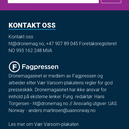
KONTAKT OSS
Kontakt oss:
ht@dronemag.no
,
+47 907 89 045
Foretaksregisteret
NO 993 162 248 MVA
Dronemagasinet er medlem av Fagpressen og
arbeider etter Vær Varsom-plakatens regler for god
presseskikk. Dronemagasinet har ikke ansvar for
innhold på eksterne lenker. Fung. redaktør: Hans
Torgersen -
ht@dronemag.no
// Ansvarlig utgiver: UAS
Norway -
anders.martinsen@uasnorway.no
Les mer om Vær Varsom-plakaten