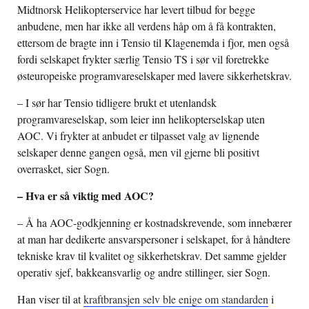
Midtnorsk Helikopterservice har levert tilbud for begge
anbudene, men har ikke all verdens håp om å få kontrakten,
ettersom de bragte inn i Tensio til Klagenemda i fjor, men også
fordi selskapet frykter særlig Tensio TS i sør vil foretrekke
østeuropeiske programvareselskaper med lavere sikkerhetskrav.
– I sør har Tensio tidligere brukt et utenlandsk
programvareselskap, som leier inn helikopterselskap uten
AOC. Vi frykter at anbudet er tilpasset valg av lignende
selskaper denne gangen også, men vil gjerne bli positivt
overrasket, sier Sogn.
– Hva er så viktig med AOC?
– Å ha AOC-godkjenning er kostnadskrevende, som innebærer
at man har dedikerte ansvarspersoner i selskapet, for å håndtere
tekniske krav til kvalitet og sikkerhetskrav. Det samme gjelder
operativ sjef, bakkeansvarlig og andre stillinger, sier Sogn.
Han viser til at
kraftbransjen selv ble enige om standarden
i