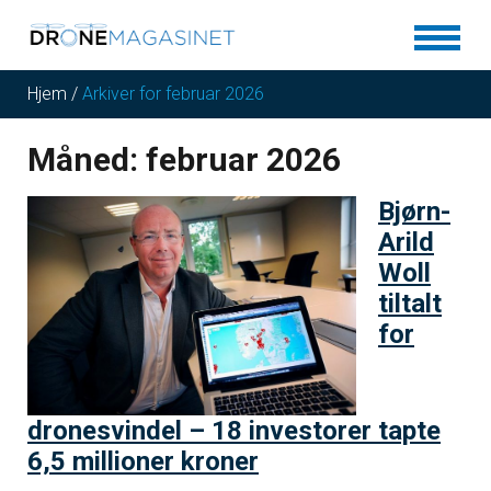
Hjem
/
Arkiver for februar 2026
Måned:
februar 2026
Bjørn-
Arild
Woll
tiltalt
for
dronesvindel – 18 investorer tapte
6,5 millioner kroner