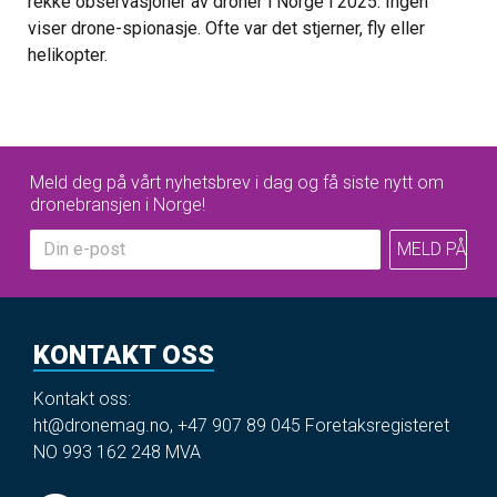
rekke observasjoner av droner i Norge i 2025. Ingen
viser drone-spionasje. Ofte var det stjerner, fly eller
helikopter.
Meld deg på vårt nyhetsbrev i dag og få siste nytt om
dronebransjen i Norge!
KONTAKT OSS
Kontakt oss:
ht@dronemag.no
,
+47 907 89 045
Foretaksregisteret
NO 993 162 248 MVA