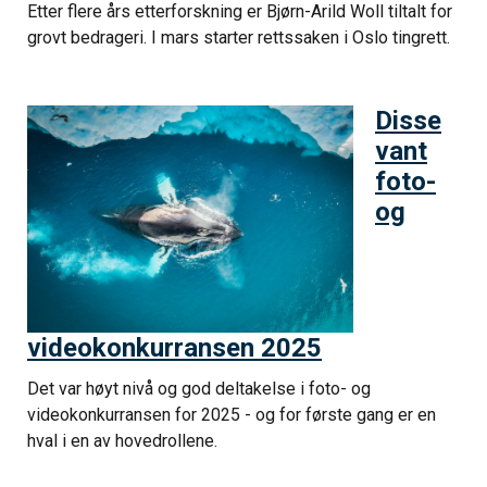
Etter flere års etterforskning er Bjørn-Arild Woll tiltalt for
grovt bedrageri. I mars starter rettssaken i Oslo tingrett.
Disse
vant
foto-
og
videokonkurransen 2025
Det var høyt nivå og god deltakelse i foto- og
videokonkurransen for 2025 - og for første gang er en
hval i en av hovedrollene.