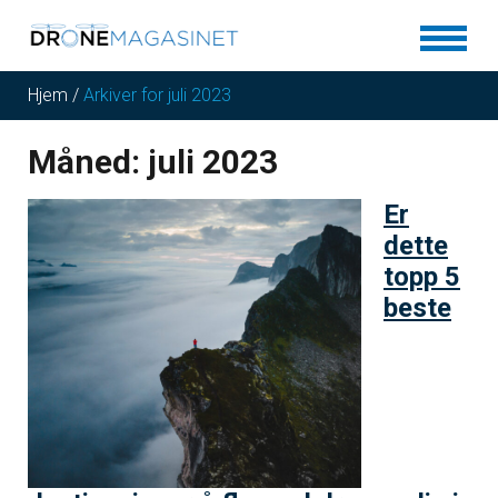
Hjem
/
Arkiver for juli 2023
Måned:
juli 2023
Er
dette
topp 5
beste