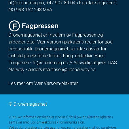
ht@dronemag.no
,
+47 907 89 045
Foretaksregisteret
NO 993 162 248 MVA
Dronemagasinet er medlem av Fagpressen og
arbeider etter Vær Varsom-plakatens regler for god
presseskikk. Dronemagasinet har ikke ansvar for
innhold på eksterne lenker. Fung. redaktør: Hans
Torgersen -
ht@dronemag.no
// Ansvarlig utgiver: UAS
Norway -
anders.martinsen@uasnorway.no
Les mer om Vær Varsom-plakaten
©
Dronemagasinet
Vi bruker informasjonskapsler (cookies) for å øke brukervennligheten i
samsvar med Lov om elektronisk kommunikasjon.
Ved at du fortsetter å bruke uasnorway.no, forutsetter vi at du samtykker