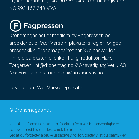
ht@dronemag.no
,
+47 907 89 045
Foretaksregisteret
NO 993 162 248 MVA
Dronemagasinet er medlem av Fagpressen og
arbeider etter Vær Varsom-plakatens regler for god
presseskikk. Dronemagasinet har ikke ansvar for
innhold på eksterne lenker. Fung. redaktør: Hans
Torgersen -
ht@dronemag.no
// Ansvarlig utgiver: UAS
Norway -
anders.martinsen@uasnorway.no
Les mer om Vær Varsom-plakaten
©
Dronemagasinet
Vi bruker informasjonskapsler (cookies) for å øke brukervennligheten i
samsvar med Lov om elektronisk kommunikasjon.
Ved at du fortsetter å bruke uasnorway.no, forutsetter vi at du samtykker