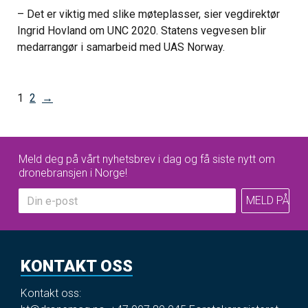
– Det er viktig med slike møteplasser, sier vegdirektør
Ingrid Hovland om UNC 2020. Statens vegvesen blir
medarrangør i samarbeid med UAS Norway.
1
2
→
Meld deg på vårt nyhetsbrev i dag og få siste nytt om
dronebransjen i Norge!
KONTAKT OSS
Kontakt oss: