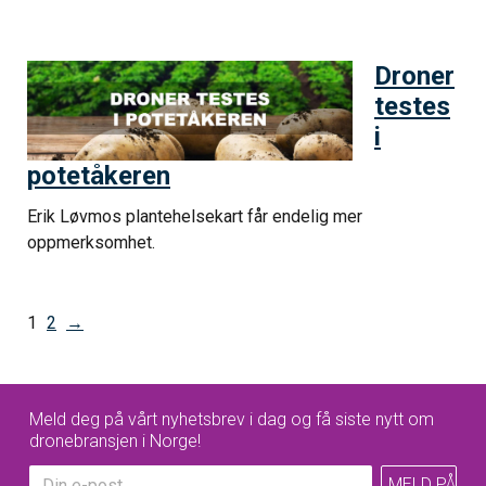
Droner
testes
i
potetåkeren
Erik Løvmos plantehelsekart får endelig mer
oppmerksomhet.
1
2
→
Meld deg på vårt nyhetsbrev i dag og få siste nytt om
dronebransjen i Norge!