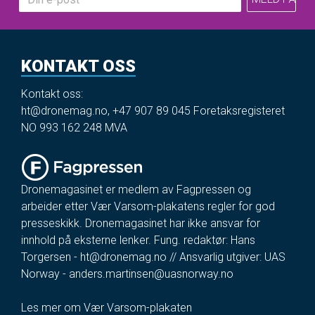
KONTAKT OSS
Kontakt oss:
ht@dronemag.no
,
+47 907 89 045
Foretaksregisteret
NO 993 162 248 MVA
Dronemagasinet er medlem av Fagpressen og
arbeider etter Vær Varsom-plakatens regler for god
presseskikk. Dronemagasinet har ikke ansvar for
innhold på eksterne lenker. Fung. redaktør: Hans
Torgersen -
ht@dronemag.no
// Ansvarlig utgiver: UAS
Norway -
anders.martinsen@uasnorway.no
Les mer om Vær Varsom-plakaten