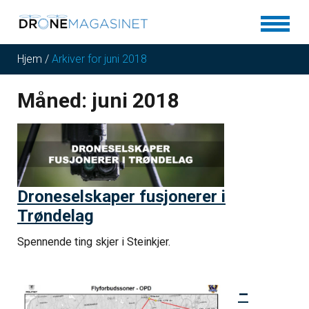
Hjem
/
Arkiver for juni 2018
Måned:
juni 2018
Droneselskaper fusjonerer i
Trøndelag
Spennende ting skjer i Steinkjer.
–