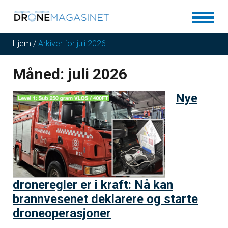
Hjem
/
Arkiver for juli 2026
Måned:
juli 2026
Nye
droneregler er i kraft: Nå kan
brannvesenet deklarere og starte
droneoperasjoner