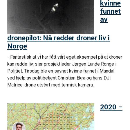
kvinne
funnet
av
dronepilot: Nå redder droner liv i
Norge
- Fantastisk at vi har fått vårt eget eksempel på at droner
kan redde liv, sier prosjektleder Jørgen Lunde Ronge i
Politiet. Tirsdag ble en savnet kvinne funnet i Mandal
ved hjelp av politibetjent Christian Ekra og hans DJI
Matrice-drone utstyrt med termisk kamera.
2020 –