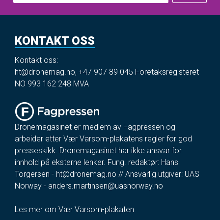
KONTAKT OSS
Kontakt oss:
ht@dronemag.no
,
+47 907 89 045
Foretaksregisteret
NO 993 162 248 MVA
Dronemagasinet er medlem av Fagpressen og
arbeider etter Vær Varsom-plakatens regler for god
presseskikk. Dronemagasinet har ikke ansvar for
innhold på eksterne lenker. Fung. redaktør: Hans
Torgersen -
ht@dronemag.no
// Ansvarlig utgiver: UAS
Norway -
anders.martinsen@uasnorway.no
Les mer om Vær Varsom-plakaten