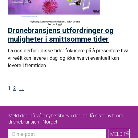
Dronebransjens utfordringer og
muligheter i smittsomme tider
La oss derfor i disse tider fokusere på å presentere hva
vi reélt kan levere i dag, og ikke hva vi eventuelt kan
levere i fremtiden.
1
2
→
Meld deg på vårt nyhetsbrev i dag og få siste nytt om
dronebransjen i Norge!