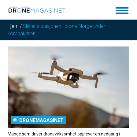
Hjem
/
Slik er situasjonen i drone-Norge under
koronakrisen
DRONEMAGASINET
Mange som driver dronevirksomhet opplever en nedgang i