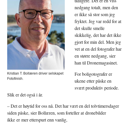
tidligere. Det er en viss
nedgang totalt, men den
er ikke så stor som jeg
fryktet. Jeg var redd for at
det skulle smelle
skikkelig, det har det ikke
gjort for min del. Men jeg
vet at en del fotografer har
en større nedgang, sier
han til Dronemagasinet.
For boligotografer er
Kristian T. Bollæren driver selskapet
Fotofinish.
ukene etter påske en
svært produktiv periode.
Slik er det også i år.
– Det er høytid for oss nå. Det har vært en del tolvtimersdager
siden påske, sier Bollæren, som forteller at dronebilder
ikke er mer etterspurt enn vanlig,