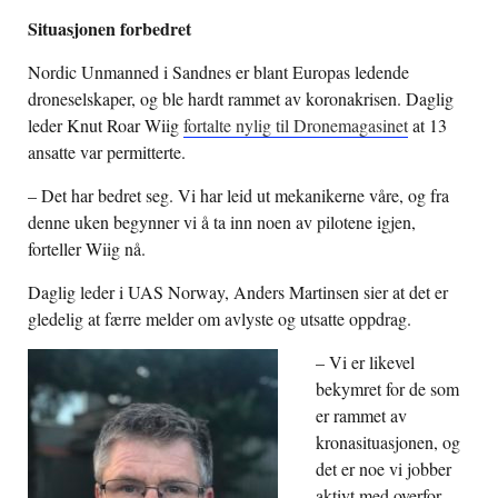
Situasjonen forbedret
Nordic Unmanned i Sandnes er blant Europas ledende
droneselskaper, og ble hardt rammet av koronakrisen. Daglig
leder Knut Roar Wiig
fortalte nylig til Dronemagasinet
at 13
ansatte var permitterte.
– Det har bedret seg. Vi har leid ut mekanikerne våre, og fra
denne uken begynner vi å ta inn noen av pilotene igjen,
forteller Wiig nå.
Daglig leder i UAS Norway, Anders Martinsen sier at det er
gledelig at færre melder om avlyste og utsatte oppdrag.
– Vi er likevel
bekymret for de som
er rammet av
kronasituasjonen, og
det er noe vi jobber
aktivt med overfor