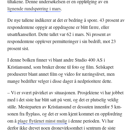
tiltakene. Denne undersøkelsen er en oppfølging av en
lignende rundspørring i mars
.
De nye tallene indikerer at det er bedring å spore. 43 prosent av
respondentene oppgir at oppdragene er blitt færre, eller
utsatt/kansellert. Dette tallet var 62 i mars. Ni prosent av
respondentene opplever permitteringer i sin bedrift, mot 23
prosent sist.
I denne bolken finner vi blant andre Studio 400 AS i
Kristiansund, som bruker drone til foto og film. Selskapet
produserer blant annet film og video for næringslivet, men
mange bedrifter velger i disse dager å nedprioritere dette.
– Vi er svært påvirket av situasjonen. Prosjektene vi har jobbet
med i det siste har blitt satt på vent, og det er plutselig veldig
stille. Mesteparten av Kristiansund er dessuten innenfor 5 km-
sonen fra flyplass, og det er som kjent kommet en oppfordring
om å
plage flytårnet minst mulig
i denne perioden. Vi har
derfor ikke drevet noen dronevirksomhet i sentrum de siste