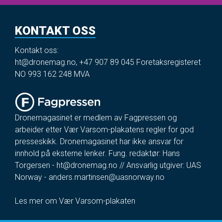
KONTAKT OSS
Kontakt oss:
ht@dronemag.no
,
+47 907 89 045
Foretaksregisteret
NO 993 162 248 MVA
Dronemagasinet er medlem av Fagpressen og
arbeider etter Vær Varsom-plakatens regler for god
presseskikk. Dronemagasinet har ikke ansvar for
innhold på eksterne lenker. Fung. redaktør: Hans
Torgersen -
ht@dronemag.no
// Ansvarlig utgiver: UAS
Norway -
anders.martinsen@uasnorway.no
Les mer om Vær Varsom-plakaten