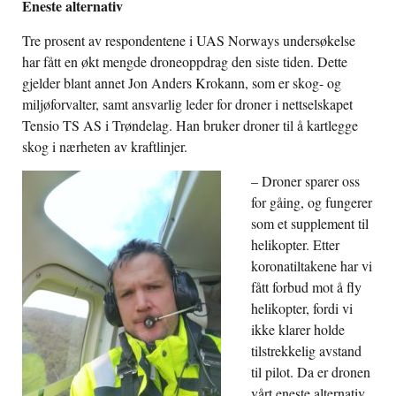
Eneste alternativ
Tre prosent av respondentene i UAS Norways undersøkelse
har fått en økt mengde droneoppdrag den siste tiden. Dette
gjelder blant annet Jon Anders Krokann, som er skog- og
miljøforvalter, samt ansvarlig leder for droner i nettselskapet
Tensio TS AS i Trøndelag. Han bruker droner til å kartlegge
skog i nærheten av kraftlinjer.
– Droner sparer oss
for gåing, og fungerer
som et supplement til
helikopter. Etter
koronatiltakene har vi
fått forbud mot å fly
helikopter, fordi vi
ikke klarer holde
tilstrekkelig avstand
til pilot. Da er dronen
vårt eneste alternativ