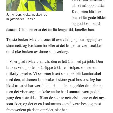
når vi må opp i lufta.
Kvaliteten blir like
Jon Anders Krokann, skog- og
bra, vi får gode bilder
miljøforvalter i Tensio.
og god kvalitet på
dataen. Ulempen er at det tar litt lenger tid, forteller han.
Tensio bruker Mavic-droner til overvåking og kartlegging av
strømnett, og Krokann forteller at det lenge har vært snakket
om å øke bruken av drone som verktøy.
– Vi er glad i Mavic-en vår, den er lett å ta med på jobb. Den
brukes veldig ofte for å slippe å klatre i stolper, som er en
risikofylt øvelse. Vi ser, etter hvert som folk blir komfortabel
med den, at dronen kan brukes i større grad hos oss. Jeg har
likt å tro at vi har vært litt i forkant når det gjelder dronebruk,
men det viser seg at enkelte andre har kommet svært godt i
gang den siste tiden. Blant de største nettselskapene er det mye
som skjer, og det er en konkurranse om å være best og mest
fremoverlent på dette området, sier han.