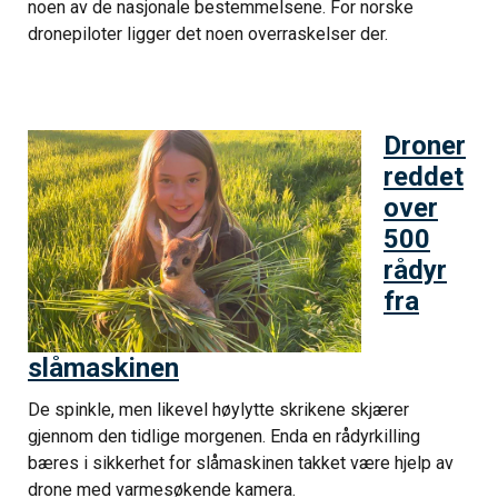
noen av de nasjonale bestemmelsene. For norske
dronepiloter ligger det noen overraskelser der.
Droner
reddet
over
500
rådyr
fra
slåmaskinen
De spinkle, men likevel høylytte skrikene skjærer
gjennom den tidlige morgenen. Enda en rådyrkilling
bæres i sikkerhet for slåmaskinen takket være hjelp av
drone med varmesøkende kamera.