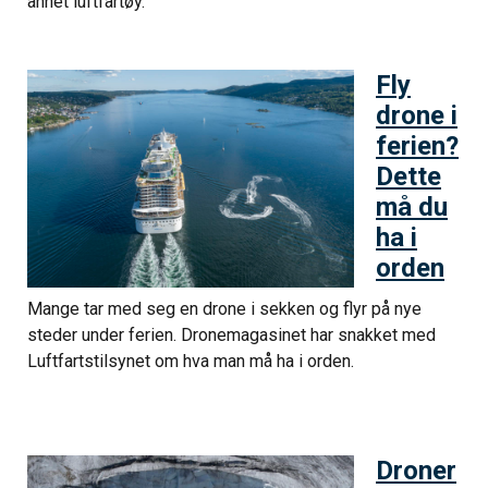
annet luftfartøy.
Fly
drone i
ferien?
Dette
må du
ha i
orden
Mange tar med seg en drone i sekken og flyr på nye
steder under ferien. Dronemagasinet har snakket med
Luftfartstilsynet om hva man må ha i orden.
Droner