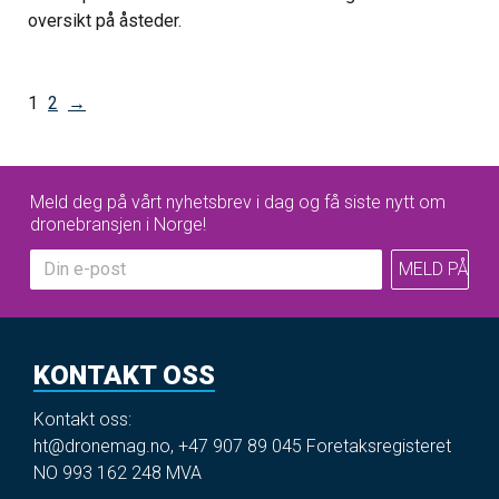
oversikt på åsteder.
1
2
→
Meld deg på vårt nyhetsbrev i dag og få siste nytt om
dronebransjen i Norge!
KONTAKT OSS
Kontakt oss:
ht@dronemag.no
,
+47 907 89 045
Foretaksregisteret
NO 993 162 248 MVA