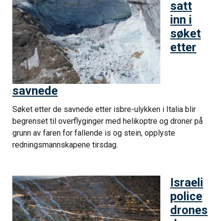
satt
inn i
søket
etter
savnede
Søket etter de savnede etter isbre-ulykken i Italia blir
begrenset til overflyginger med helikoptre og droner på
grunn av faren for fallende is og stein, opplyste
redningsmannskapene tirsdag.
Israeli
police
drones