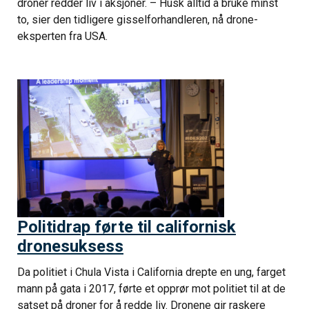
droner redder liv i aksjoner. – Husk alltid å bruke minst
to, sier den tidligere gisselforhandleren, nå drone-
eksperten fra USA.
Politidrap førte til californisk
dronesuksess
Da politiet i Chula Vista i California drepte en ung, farget
mann på gata i 2017, førte et opprør mot politiet til at de
satset på droner for å redde liv. Dronene gir raskere