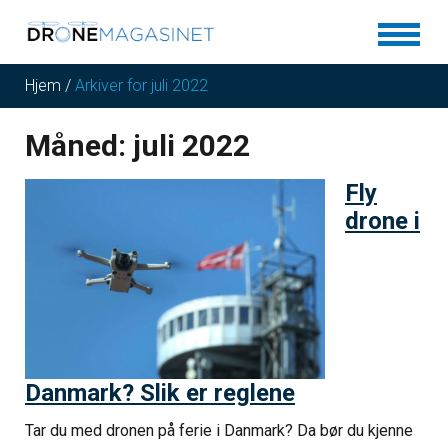
Hjem
/
Arkiver for juli 2022
Måned:
juli 2022
Fly
drone i
Danmark? Slik er reglene
Tar du med dronen på ferie i Danmark? Da bør du kjenne