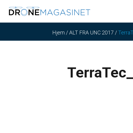
Hjem
/
ALT FRA UNC 2017
/
Terra
TerraTec_