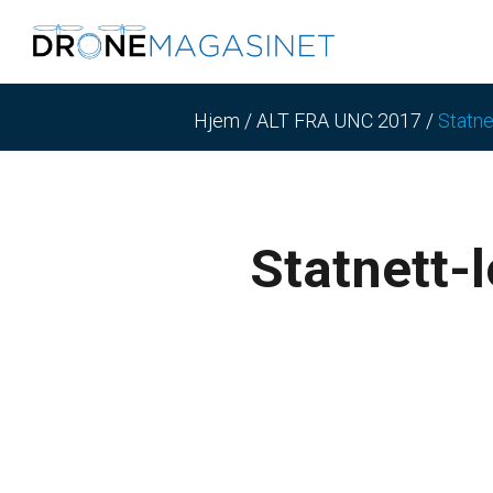
Hjem
/
ALT FRA UNC 2017
/
Statne
Statnett-