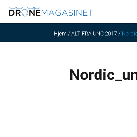
Hjem
/
ALT FRA UNC 2017
/
Nordi
Nordic_u