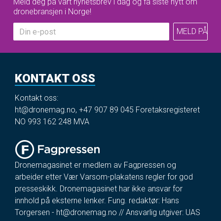
Meld deg på vårt nyhetsbrev i dag og få siste nytt om
dronebransjen i Norge!
KONTAKT OSS
Kontakt oss:
ht@dronemag.no
,
+47 907 89 045
Foretaksregisteret
NO 993 162 248 MVA
Dronemagasinet er medlem av Fagpressen og
arbeider etter Vær Varsom-plakatens regler for god
presseskikk. Dronemagasinet har ikke ansvar for
innhold på eksterne lenker. Fung. redaktør: Hans
Torgersen -
ht@dronemag.no
// Ansvarlig utgiver: UAS