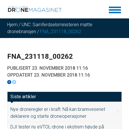
Hjem
/
UNC: Samferdselsministeren møtte
dronebransjen
/
FNA_231118_00262
FNA_231118_00262
PUBLISERT 23. NOVEMBER 2018 11:16
OPPDATERT 23. NOVEMBER 2018 11:16
Siste artikler
Nye droneregler er i kraft: Nå kan brannvesenet
deklarere og starte droneoperasjoner
DJI tester ny eVTOL-drone i ekstrem høyde på