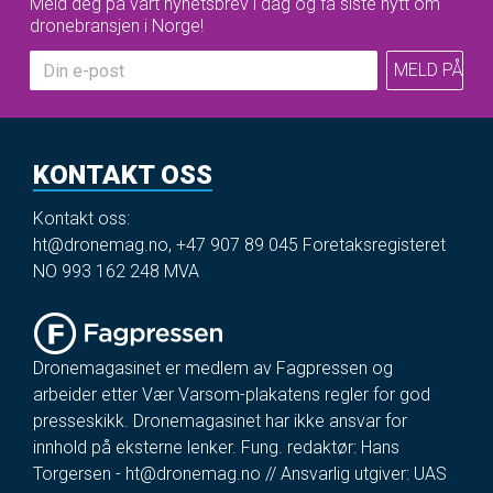
Meld deg på vårt nyhetsbrev i dag og få siste nytt om
dronebransjen i Norge!
KONTAKT OSS
Kontakt oss:
ht@dronemag.no
,
+47 907 89 045
Foretaksregisteret
NO 993 162 248 MVA
Dronemagasinet er medlem av Fagpressen og
arbeider etter Vær Varsom-plakatens regler for god
presseskikk. Dronemagasinet har ikke ansvar for
innhold på eksterne lenker. Fung. redaktør: Hans
Torgersen -
ht@dronemag.no
// Ansvarlig utgiver: UAS