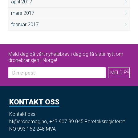
april 2017
mars 2017
februar 2017
Meld deg på vårt nyhetsbrev i dag og få siste nytt om
dronebransjen i Norge!
KONTAKT OSS
Kontakt oss:
ht@dronemag.no
,
+47 907 89 045
Foretaksregisteret
NO 993 162 248 MVA