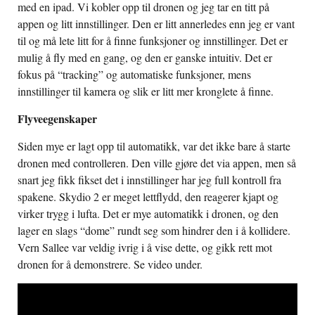
med en ipad. Vi kobler opp til dronen og jeg tar en titt på
appen og litt innstillinger. Den er litt annerledes enn jeg er vant
til og må lete litt for å finne funksjoner og innstillinger. Det er
mulig å fly med en gang, og den er ganske intuitiv. Det er
fokus på “tracking” og automatiske funksjoner, mens
innstillinger til kamera og slik er litt mer kronglete å finne.
Flyveegenskaper
Siden mye er lagt opp til automatikk, var det ikke bare å starte
dronen med controlleren. Den ville gjøre det via appen, men så
snart jeg fikk fikset det i innstillinger har jeg full kontroll fra
spakene. Skydio 2 er meget lettflydd, den reagerer kjapt og
virker trygg i lufta. Det er mye automatikk i dronen, og den
lager en slags “dome” rundt seg som hindrer den i å kollidere.
Vern Sallee var veldig ivrig i å vise dette, og gikk rett mot
dronen for å demonstrere. Se video under.