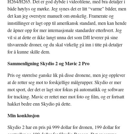
H264/H265. Det er god dybde i videofilene, med bra detaljer i
både høylys og mørke. Jeg synes det er litt “varme” bilder, men
det kan jeg overstyre manuelt om ønskelig. Framerate og
innstillinger er lagt opp til amerikansk standard, men kan hende
de åpner opp for mer internasjonale standarder etterhvert. Jeg
vil si at dette er ikke langt unna det som DJI leverer på sine
tilsvarende droner, og du skal virkelig gå inn i titte på detaljer
for å kunne skille dem.
Sammenligning Skydio 2 og Mavic 2 Pro
Pris og størrelse ganske lik på disse dronene, men jeg opplever
at de retter seg mot to forskjellige målgrupper. Skydio er mer
mot sport, der det er lagt stor fokus på automatikk og software
for tracking. Mavic er rettet mer mot foto og film, og er fortsatt
hakket bedre enn Skydio på dette.
Min konklusjon
Skydio 2 har en pris på 999 dollar for dronen, 199 dollar for