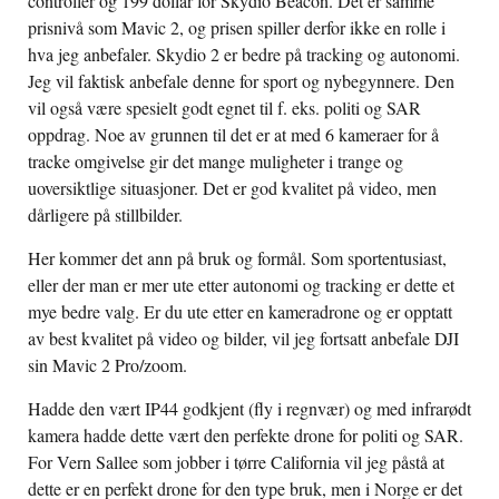
controller og 199 dollar for Skydio Beacon. Det er samme
prisnivå som Mavic 2, og prisen spiller derfor ikke en rolle i
hva jeg anbefaler. Skydio 2 er bedre på tracking og autonomi.
Jeg vil faktisk anbefale denne for sport og nybegynnere. Den
vil også være spesielt godt egnet til f. eks. politi og SAR
oppdrag. Noe av grunnen til det er at med 6 kameraer for å
tracke omgivelse gir det mange muligheter i trange og
uoversiktlige situasjoner. Det er god kvalitet på video, men
dårligere på stillbilder.
Her kommer det ann på bruk og formål. Som sportentusiast,
eller der man er mer ute etter autonomi og tracking er dette et
mye bedre valg. Er du ute etter en kameradrone og er opptatt
av best kvalitet på video og bilder, vil jeg fortsatt anbefale DJI
sin Mavic 2 Pro/zoom.
Hadde den vært IP44 godkjent (fly i regnvær) og med infrarødt
kamera hadde dette vært den perfekte drone for politi og SAR.
For Vern Sallee som jobber i tørre California vil jeg påstå at
dette er en perfekt drone for den type bruk, men i Norge er det