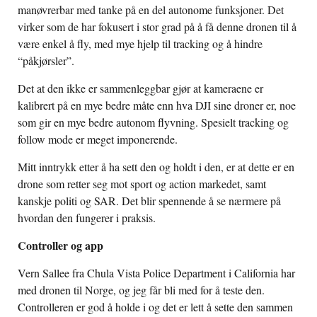
manøvrerbar med tanke på en del autonome funksjoner. Det
virker som de har fokusert i stor grad på å få denne dronen til å
være enkel å fly, med mye hjelp til tracking og å hindre
“påkjørsler”.
Det at den ikke er sammenleggbar gjør at kameraene er
kalibrert på en mye bedre måte enn hva DJI sine droner er, noe
som gir en mye bedre autonom flyvning. Spesielt tracking og
follow mode er meget imponerende.
Mitt inntrykk etter å ha sett den og holdt i den, er at dette er en
drone som retter seg mot sport og action markedet, samt
kanskje politi og SAR. Det blir spennende å se nærmere på
hvordan den fungerer i praksis.
Controller og app
Vern Sallee fra Chula Vista Police Department i California har
med dronen til Norge, og jeg får bli med for å teste den.
Controlleren er god å holde i og det er lett å sette den sammen