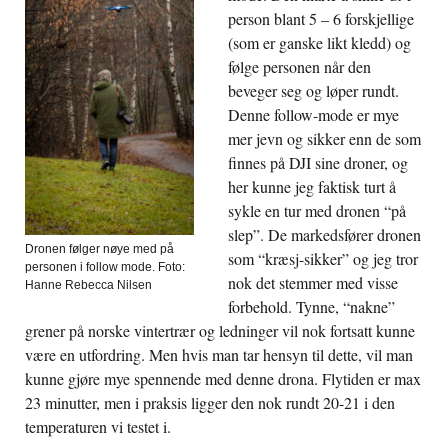
person blant 5 – 6 forskjellige
(som er ganske likt kledd) og
følge personen når den
beveger seg og løper rundt.
Denne f
ollow-mode er mye
mer jevn og sikker enn de som
finnes på DJI sine droner, og
her kunne jeg faktisk turt å
sykle en tur med dronen “på
slep”. De markedsfører dronen
Dronen følger nøye med på
som “kræsj-sikker” og jeg tror
personen i follow mode. Foto:
nok det stemmer med visse
Hanne Rebecca Nilsen
forbehold. Tynne, “nakne”
grener på norske vintertrær og ledninger vil nok fortsatt kunne
være en utfordring. Men hvis man tar hensyn til dette, vil man
kunne gjøre mye spennende med denne drona. Flytiden er max
23 minutter, men i praksis ligger den nok rundt 20-21 i den
temperaturen vi testet i.