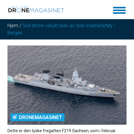
Hjem
/
Sivil drone «skutt ned» av tysk marinefartøy i
Bergen
DRONEMAGASINET
Dette er den tyske fregatten F219 Sachsen, som i februar