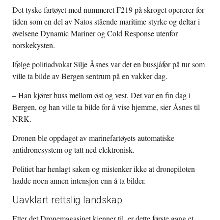
Det tyske fartøyet med nummeret F219 på skroget opererer for
tiden som en del av Natos stående maritime styrke og deltar i
øvelsene Dynamic Mariner og Cold Response utenfor
norskekysten.
Ifølge politiadvokat Silje Åsnes var det en bussjåfør på tur som
ville ta bilde av Bergen sentrum på en vakker dag.
– Han kjører buss mellom øst og vest. Det var en fin dag i
Bergen, og han ville ta bilde for å vise hjemme, sier Åsnes til
NRK.
Dronen ble oppdaget av marinefartøyets automatiske
antidronesystem og tatt ned elektronisk.
Politiet har henlagt saken og mistenker ikke at dronepiloten
hadde noen annen intensjon enn å ta bilder.
Uavklart rettslig landskap
Etter det Dronemagasinet kjenner til, er dette første gang et