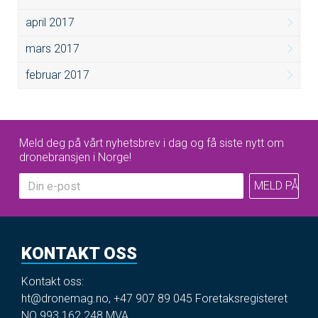
april 2017
mars 2017
februar 2017
Meld deg på vårt nyhetsbrev i dag og få siste nytt om
dronebransjen i Norge!
KONTAKT OSS
Kontakt oss:
ht@dronemag.no
,
+47 907 89 045
Foretaksregisteret
NO 993 162 248 MVA