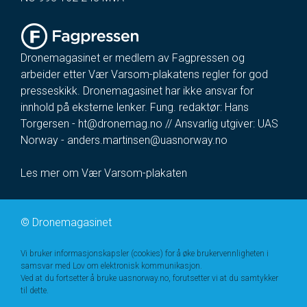
Dronemagasinet er medlem av Fagpressen og
arbeider etter Vær Varsom-plakatens regler for god
presseskikk. Dronemagasinet har ikke ansvar for
innhold på eksterne lenker. Fung. redaktør: Hans
Torgersen -
ht@dronemag.no
// Ansvarlig utgiver: UAS
Norway -
anders.martinsen@uasnorway.no
Les mer om Vær Varsom-plakaten
©
Dronemagasinet
Vi bruker informasjonskapsler (cookies) for å øke brukervennligheten i
samsvar med Lov om elektronisk kommunikasjon.
Ved at du fortsetter å bruke uasnorway.no, forutsetter vi at du samtykker
til dette.