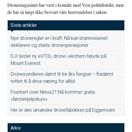
Dronemagasinet har vært i kontakt med Vest politidistrikt, men
de har så langt ikke besvart våre henvendelser i saken.
Siste artikler
Nye droneregler er i kraft: Nå kan brannvesenet
deklarere og starte droneoperasjoner
DJI tester ny eVTOL-drone i ekstrem høyde på
Mount Everest
Dronesvindleren dømt til tre års fengsel – fradømt
retten til å drive næring for alltid
Frustrert over Ninox2? Nå kommer gratis
«førstehjelpskurs»
Her er den ukrainske dronefabrikken på Eggemoen
Arkiv