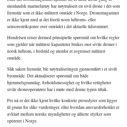
utenlandsk marinefartøy har nøytralisert en sivil drone i det som
fremstår som et ikke-militært område i Norge. Dronemagasinet
er ikke kjent med at det forelå noen luftroms- eller
sensorestriksjoner over området i det aktuelle tidsrommet.
Hendelsen reiser dermed prinsipielle spørsmål om hvilke regler
som gjelder når militære kapasiteter brukes mot sivile droner i
norsk luftrom, i fredstid og utenfor et avgrenset militært
område.
Slik saken fremstår, ble nøytraliseringen gjennomført i et sivilt
byområde. Det aktualiserer spørsmål om både
hjemmelsgrunnlag, forholdsmessighet og hvilke rettigheter
sivile droneoperatører har i møte med denne typen tiltak.
Per nå er det ikke kjent hvilke konkrete prosedyrer som ligger
til grunn for slike vurderinger, eller hvordan ansvarsforholdet er
avklart mellom norske myndigheter og allierte styrker som
opererer i Norge.