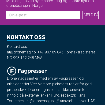
Meld deg på vårt nyhetsbrev i dag og få siste nytt om
dronebransjen i Norge!
KONTAKT OSS
Kontakt oss:
ht@dronemag.no
,
+47 907 89 045
Foretaksregisteret
NO 993 162 248 MVA
Dronemagasinet er medlem av Fagpressen og
arbeider etter Vær Varsom-plakatens regler for god
presseskikk. Dronemagasinet har ikke ansvar for
innhold på eksterne lenker. Fung. redaktør: Hans
Torgersen -
ht@dronemag.no
// Ansvarlig utgiver: UAS