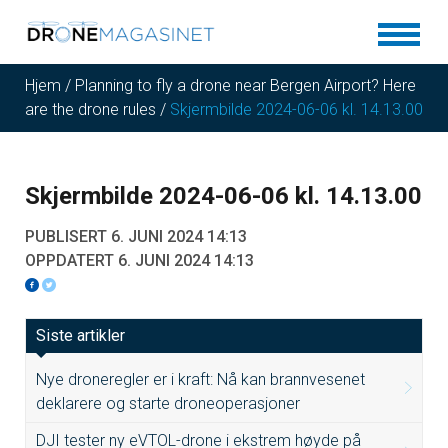
Hjem
/
Planning to fly a drone near Bergen Airport? Here
are the drone rules
/
Skjermbilde 2024-06-06 kl. 14.13.00
Skjermbilde 2024-06-06 kl. 14.13.00
PUBLISERT 6. JUNI 2024 14:13
OPPDATERT 6. JUNI 2024 14:13
Siste artikler
Nye droneregler er i kraft: Nå kan brannvesenet
deklarere og starte droneoperasjoner
DJI tester ny eVTOL-drone i ekstrem høyde på