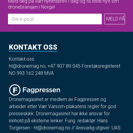
Meld deg på vårt nyhetsbrev i dag og få siste nytt om
dronebransjen i Norge!
KONTAKT OSS
Kontakt oss:
ht@dronemag.no
,
+47 907 89 045
Foretaksregisteret
NO 993 162 248 MVA
Dronemagasinet er medlem av Fagpressen og
arbeider etter Vær Varsom-plakatens regler for god
presseskikk. Dronemagasinet har ikke ansvar for
innhold på eksterne lenker. Fung. redaktør: Hans
Torgersen -
ht@dronemag.no
// Ansvarlig utgiver: UAS