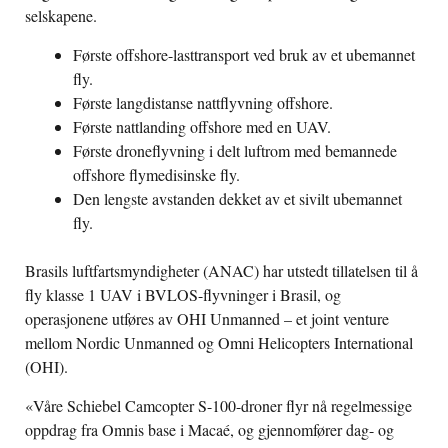
selskapene.
Første offshore-lasttransport ved bruk av et ubemannet
fly.
Første langdistanse nattflyvning offshore.
Første nattlanding offshore med en UAV.
Første droneflyvning i delt luftrom med bemannede
offshore flymedisinske fly.
Den lengste avstanden dekket av et sivilt ubemannet
fly.
Brasils luftfartsmyndigheter
(ANAC) har utstedt tillatelsen til å
fly klasse 1 UAV i BVLOS-flyvninger i Brasil, og
operasjonene utføres av OHI Unmanned – et joint venture
mellom Nordic Unmanned og Omni Helicopters International
(OHI).
«
Våre Schiebel Camcopter S-100-droner flyr nå regelmessige
oppdrag fra Omnis base i Macaé, og gjennomfører dag- og