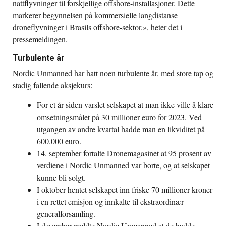
nattflyvninger til forskjellige offshore-installasjoner. Dette
markerer begynnelsen på kommersielle langdistanse
droneflyvninger i Brasils offshore-sektor.», heter det i
pressemeldingen.
Turbulente år
Nordic Unmanned har hatt noen turbulente år, med store tap og
stadig fallende aksjekurs:
For et år siden varslet selskapet at man ikke ville å klare
omsetningsmålet på 30 millioner euro for 2023. Ved
utgangen av andre kvartal hadde man en likviditet på
600.000 euro.
14. september fortalte Dronemagasinet at 95 prosent av
verdiene i Nordic Unmanned var borte, og at selskapet
kunne bli solgt.
I oktober hentet selskapet inn friske 70 millioner kroner
i en rettet emisjon og innkalte til ekstraordinær
generalforsamling.
I desember meldte Nordic Unmanned at de hadde