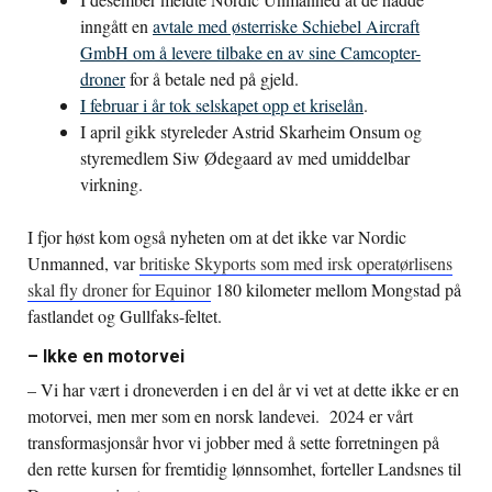
inngått en
avtale med østerriske Schiebel Aircraft
GmbH om å levere tilbake en av sine Camcopter-
droner
for å betale ned på gjeld.
I februar i år tok selskapet opp et kriselån
.
I april gikk styreleder Astrid Skarheim Onsum og
styremedlem Siw Ødegaard av med umiddelbar
virkning.
I fjor høst kom også nyheten om at det ikke var Nordic
Unmanned, var
britiske Skyports som med irsk operatørlisens
skal fly droner for Equinor
180 kilometer mellom Mongstad på
fastlandet og Gullfaks-feltet.
– Ikke en motorvei
– Vi har vært i droneverden i en del år vi vet at dette ikke er en
motorvei, men mer som en norsk landevei.
2024 er vårt
transformasjonsår hvor vi jobber med å sette forretningen på
den rette kursen for fremtidig lønnsomhet, forteller Landsnes til