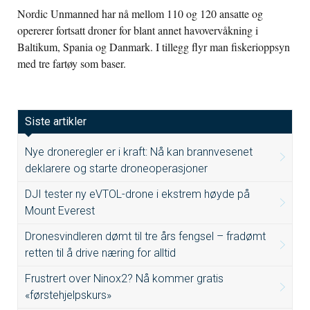
Nordic Unmanned har nå mellom 110 og 120 ansatte og
opererer fortsatt droner for blant annet havovervåkning i
Baltikum, Spania og Danmark. I tillegg flyr man fiskerioppsyn
med tre fartøy som baser.
Siste artikler
Nye droneregler er i kraft: Nå kan brannvesenet
deklarere og starte droneoperasjoner
DJI tester ny eVTOL-drone i ekstrem høyde på
Mount Everest
Dronesvindleren dømt til tre års fengsel – fradømt
retten til å drive næring for alltid
Frustrert over Ninox2? Nå kommer gratis
«førstehjelpskurs»