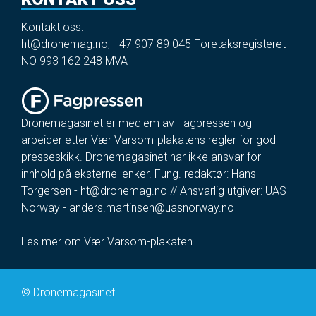
Kontakt oss:
ht@dronemag.no
,
+47 907 89 045
Foretaksregisteret
NO 993 162 248 MVA
Dronemagasinet er medlem av Fagpressen og
arbeider etter Vær Varsom-plakatens regler for god
presseskikk. Dronemagasinet har ikke ansvar for
innhold på eksterne lenker. Fung. redaktør: Hans
Torgersen -
ht@dronemag.no
// Ansvarlig utgiver: UAS
Norway -
anders.martinsen@uasnorway.no
Les mer om Vær Varsom-plakaten
©
Dronemagasinet