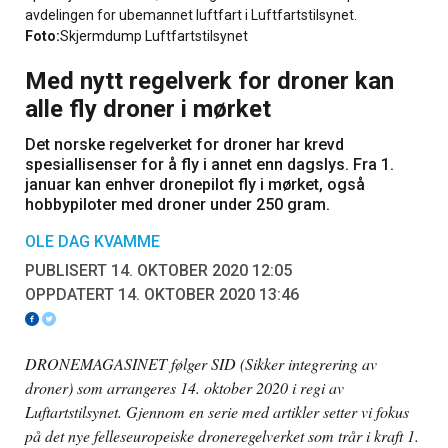
avdelingen for ubemannet luftfart i Luftfartstilsynet.
Foto:
Skjermdump Luftfartstilsynet
Med nytt regelverk for droner kan
alle fly droner i mørket
Det norske regelverket for droner har krevd
spesiallisenser for å fly i annet enn dagslys. Fra 1.
januar kan enhver dronepilot fly i mørket, også
hobbypiloter med droner under 250 gram.
OLE DAG KVAMME
PUBLISERT 14. OKTOBER 2020 12:05
OPPDATERT 14. OKTOBER 2020 13:46
DRONEMAGASINET følger SID (Sikker integrering av
droner) som arrangeres 14. oktober 2020 i regi av
Luftartstilsynet. Gjennom en serie
med artikler setter vi fokus
på det nye felleseuropeiske droneregelverket som trår i kraft 1.