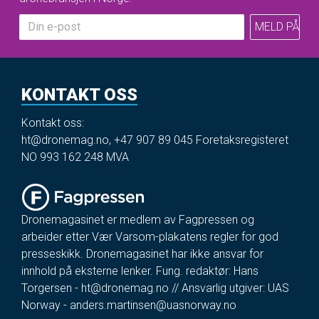
KONTAKT OSS
Kontakt oss:
ht@dronemag.no
,
+47 907 89 045
Foretaksregisteret
NO 993 162 248 MVA
Dronemagasinet er medlem av Fagpressen og
arbeider etter Vær Varsom-plakatens regler for god
presseskikk. Dronemagasinet har ikke ansvar for
innhold på eksterne lenker. Fung. redaktør: Hans
Torgersen -
ht@dronemag.no
// Ansvarlig utgiver: UAS
Norway -
anders.martinsen@uasnorway.no