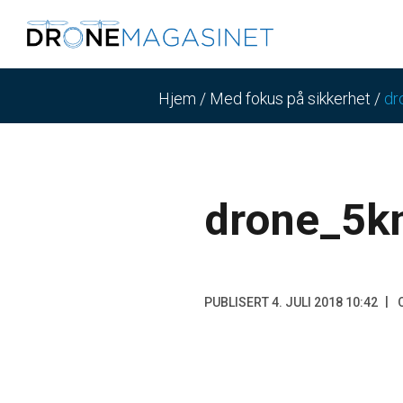
Hjem
/
Med fokus på sikkerhet
/
dr
drone_5
PUBLISERT 4. JULI 2018 10:42