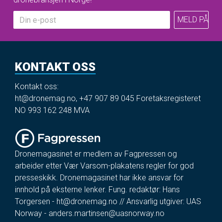
KONTAKT OSS
Kontakt oss:
ht@dronemag.no
,
+47 907 89 045
Foretaksregisteret
NO 993 162 248 MVA
Dronemagasinet er medlem av Fagpressen og
arbeider etter Vær Varsom-plakatens regler for god
presseskikk. Dronemagasinet har ikke ansvar for
innhold på eksterne lenker. Fung. redaktør: Hans
Torgersen -
ht@dronemag.no
// Ansvarlig utgiver: UAS
Norway -
anders.martinsen@uasnorway.no