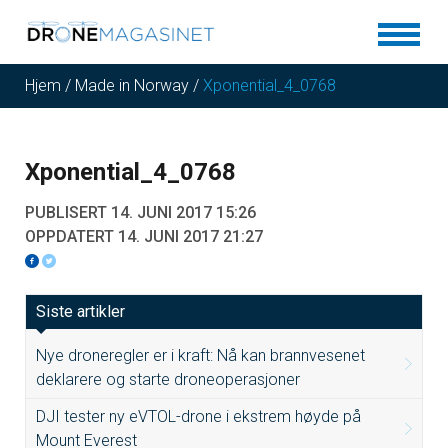
Hjem
/
Made in Norway
/
Xponential_4_0768
Xponential_4_0768
PUBLISERT 14. JUNI 2017 15:26
OPPDATERT 14. JUNI 2017 21:27
Siste artikler
Nye droneregler er i kraft: Nå kan brannvesenet
deklarere og starte droneoperasjoner
DJI tester ny eVTOL-drone i ekstrem høyde på
Mount Everest