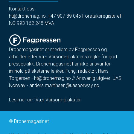
Kontakt oss:
ht@dronemag.no
,
+47 907 89 045
Foretaksregisteret
NO 993 162 248 MVA
Dronemagasinet er medlem av Fagpressen og
arbeider etter Vær Varsom-plakatens regler for god
presseskikk. Dronemagasinet har ikke ansvar for
innhold på eksterne lenker. Fung. redaktør: Hans
Torgersen -
ht@dronemag.no
// Ansvarlig utgiver: UAS
Norway -
anders.martinsen@uasnorway.no
Les mer om Vær Varsom-plakaten
©
Dronemagasinet