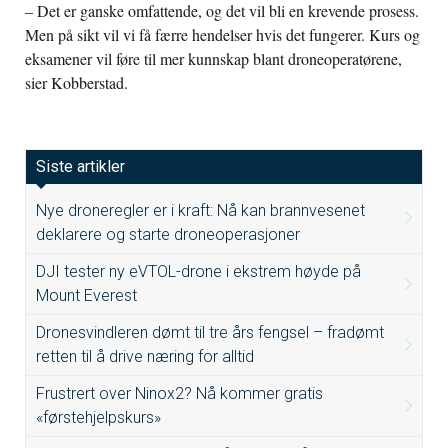
– Det er ganske omfattende, og det vil bli en krevende prosess.
Men på sikt vil vi få færre hendelser hvis det fungerer. Kurs og
eksamener vil føre til mer kunnskap blant droneoperatørene,
sier Kobberstad.
Siste artikler
Nye droneregler er i kraft: Nå kan brannvesenet
deklarere og starte droneoperasjoner
DJI tester ny eVTOL-drone i ekstrem høyde på
Mount Everest
Dronesvindleren dømt til tre års fengsel – fradømt
retten til å drive næring for alltid
Frustrert over Ninox2? Nå kommer gratis
«førstehjelpskurs»