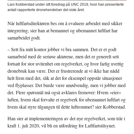
Lars Kobberstad under sitt foredrag på UNC 2019, hvor han presenterte
antall rapporterte dronehendelser det siste året.
Når luftfartsdirektøren bes om å evaluere arbeidet med sikker
integrering, sier han at bemannet og ubemannet luftfart har
samarbeidet godt
.
– Sett fra mitt kontor jobber vi bra sammen. Det er et godt
samarbeid med de seriøse aktørene, men det er generelt sett
fortsatt for stor uvitenhet om regelverket, og hvor farlig uvettig
dronebruk kan være. Det er frustrerende at vi ikke har nådd
helt frem med det, slik at det for eksempel oppstår situasjoner
ved flyplasser. Det burde være unødvendig, men vi jobber med
det. Flere spørsmål må også avklares fremover: Hvem «eier»
luften, hvem skal forvalte et regelverk for ubemannet luftfart og
hvem skal styre tilgangen til dette luftrommet? sier Kobberstad.
Han sier at implementeringen av det nye regelverket, som trår i
kraft 1. juli 2020, vil bli en utfordring for Luftfartstilsynet.