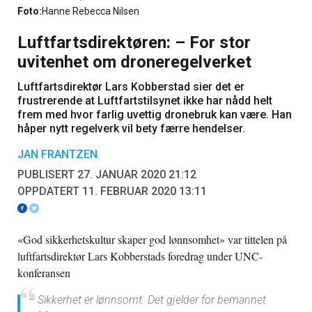
Foto:
Hanne Rebecca Nilsen
Luftfartsdirektøren: – For stor
uvitenhet om droneregelverket
Luftfartsdirektør Lars Kobberstad sier det er
frustrerende at Luftfartstilsynet ikke har nådd helt
frem med hvor farlig uvettig dronebruk kan være. Han
håper nytt regelverk vil bety færre hendelser.
JAN FRANTZEN
PUBLISERT 27. JANUAR 2020 21:12
OPPDATERT 11. FEBRUAR 2020 13:11
«God sikkerhetskultur skaper god lønnsomhet» var tittelen på
luftfartsdirektør Lars Kobberstads foredrag under UNC-
konferansen
– Sikkerhet
er
lønnsomt. Det gjelder for bemannet