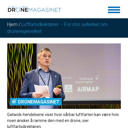
Hjem
/
Luftfartsdirektøren: – For stor uvitenhet om
droneregelverket
DRONEMAGASINET
Gatwick-hendelsene viser hvor sårbar luftfarten kan være hvis
noen ønsker å ramme den med en drone, sier
luftfartsdirektøren.