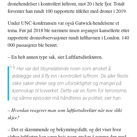
dronehendelser i kontrollert luftrom, mot 20 i hele fjor. Totalt
forventer han rundt 100 rapporterte tilfeller med droner i 2019.
Under UNC-konferansen var også Gatwick-hendelsene et
tema. Før jul 2018 ble nærmere tusen avganger kansellerte etter
rapporterte droneobservasjoner rundt lufthavnen i London. 140
000 passasjerer ble berørt.
– En helt annen type sak, sier Luftfartsdirektøren.
– Her var det tilsynelatende noen som
ønsket
å
ødelegge ved å fly inn i kontrollert luftrom. De aller fleste
slike saker dreier seg om uforsiktighet og mangel på
kjennskap til lovverket. Dette var en form for terrorisme,
og sånne episoder må håndteres av politiet, sier han.
– Hvordan reagerer man som luftfartsdirektør når noe slikt
skjer?
– Det er skremmende og bekymringsfullt, og det viser hvor
sårbar luftfarten kan være hvis noen ønsker å ramme den med