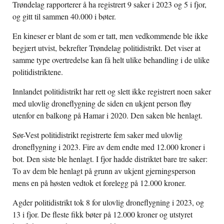
Trøndelag rapporterer å ha registrert 9 saker i 2023 og 5 i fjor,
og gitt til sammen 40.000 i bøter.
En kineser er blant de som er tatt, men vedkommende ble ikke
begjært utvist, bekrefter Trøndelag politidistrikt. Det viser at
samme type overtredelse kan få helt ulike behandling i de ulike
politidistriktene.
Innlandet politidistrikt har rett og slett ikke registrert noen saker
med ulovlig droneflygning de siden en ukjent person fløy
utenfor en balkong på Hamar i 2020. Den saken ble henlagt.
Sør-Vest politidistrikt registrerte fem saker med ulovlig
droneflygning i 2023. Fire av dem endte med 12.000 kroner i
bot. Den siste ble henlagt. I fjor hadde distriktet bare tre saker:
To av dem ble henlagt på grunn av ukjent gjerningsperson
mens en på høsten vedtok et forelegg på 12.000 kroner.
Agder politidistrikt tok 8 for ulovlig droneflygning i 2023, og
13 i fjor. De fleste fikk bøter på 12.000 kroner og utstyret