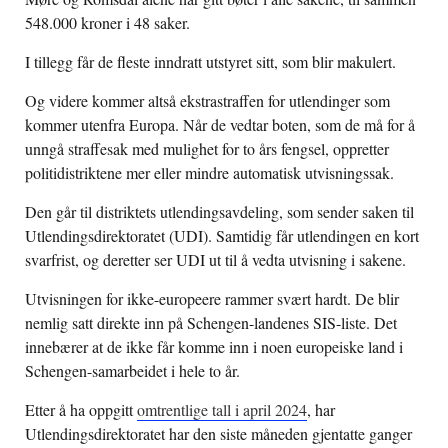
548.000 kroner i 48 saker.
I tillegg får de fleste inndratt utstyret sitt, som blir makulert.
Og videre kommer altså ekstrastraffen for utlendinger som
kommer utenfra Europa. Når de vedtar boten, som de må for å
unngå straffesak med mulighet for to års fengsel, oppretter
politidistriktene mer eller mindre automatisk utvisningssak.
Den går til distriktets utlendingsavdeling, som sender saken til
Utlendingsdirektoratet (UDI). Samtidig får utlendingen en kort
svarfrist, og deretter ser UDI ut til å vedta utvisning i sakene.
Utvisningen for ikke-europeere rammer svært hardt. De blir
nemlig satt direkte inn på Schengen-landenes SIS-liste. Det
innebærer at de ikke får komme inn i noen europeiske land i
Schengen-samarbeidet i hele to år.
Etter å ha oppgitt
omtrentlige tall i april 2024
, har
Utlendingsdirektoratet har den siste måneden gjentatte ganger