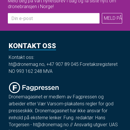
Meld deg på vårt nyhetsbrev i dag og få siste nytt om
dronebransjen i Norge!
KONTAKT OSS
Kontakt oss:
ht@dronemag.no
,
+47 907 89 045
Foretaksregisteret
NO 993 162 248 MVA
Dronemagasinet er medlem av Fagpressen og
arbeider etter Vær Varsom-plakatens regler for god
presseskikk. Dronemagasinet har ikke ansvar for
innhold på eksterne lenker. Fung. redaktør: Hans
Torgersen -
ht@dronemag.no
// Ansvarlig utgiver: UAS