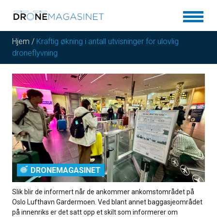
Hjem
/
Kraftig økning i antall utvisninger for ulovlig
droneflyvning
DRONEMAGASINET
Slik blir de informert når de ankommer ankomstområdet på
Oslo Lufthavn Gardermoen. Ved blant annet baggasjeområdet
på innenriks er det satt opp et skilt som informerer om