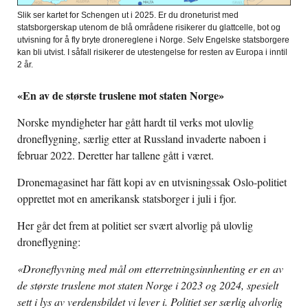
Slik ser kartet for Schengen ut i 2025. Er du droneturist med
statsborgerskap utenom de blå områdene risikerer du glattcelle, bot og
utvisning for å fly bryte dronereglene i Norge. Selv Engelske statsborgere
kan bli utvist. I såfall risikerer de utestengelse for resten av Europa i inntil
2 år.
«En av de største truslene mot staten Norge»
Norske myndigheter har gått hardt til verks mot ulovlig
droneflygning, særlig etter at Russland invaderte naboen i
februar 2022. Deretter har tallene gått i været.
Dronemagasinet har fått kopi av en utvisningssak Oslo-politiet
opprettet mot en amerikansk statsborger i juli i fjor.
Her går det frem at politiet ser svært alvorlig på ulovlig
droneflygning:
«Droneflyvning med mål om etterretningsinnhenting er en av
de største truslene mot staten Norge i 2023 og 2024, spesielt
sett i lys av verdensbildet vi lever i. Politiet ser særlig alvorlig