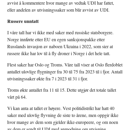
avvist å kommentere hvor mange av vedtak UDI har fattet,
eller andelen av utvisningssaker som blir avvist av UDI.
Russere unntatt
I våre tall har vi ikke med saker med russiske statsborgere.
Norge innførte etter EU en egen sanksjonspakke etter
Russlands invasjon av naboen Ukraina i 2022, som sier at
russere ikke har lov til å fly droner i Norge i det hele tatt.
Flest saker har Oslo og Troms. Våre tall viser at Oslo flerdoblet
antallet ulovlige flygninger fra 30 til 75 fra 2023 til i fjor. Antall
utvisningssaker økte fra 7 i 2023 til 31 i fjor.
Troms økte antallet fra 11 til 15. Dette utgjør det totale tallet
vårt på 64.
Vi kan anta at tallet er høyere. Vest politidistrikt har hatt 40
saker med ulovlig flyvning de siste to årene, men oppgir ikke
hvor mange av dem som gjelder ikke-europeere, og om noen
av dem er sendt til UDI med anmodning om utvisning.