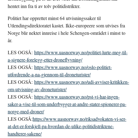
hentet inn fra ti av tolv politidistrikter.
Politiet har opprettet minst 64 utvisningssaker til
Utlendingsdirektoratet kastet. Ikke-europeere som utvises fra
Norge blir nektet innreise i hele Schengen-området i minst to
år.
LES OGSÅ:
https://www.uasnorway.no/politiet-lurte-meg-til-
a-signere-forelegg-etter-droneflyvning/
LES OGSÅ:
https://www.uasnorway.no/oslo-politiet-
utfordrende-a-na-gjennom-til-droneturister/
LES OGSÅ:
https://www.uasnorway.no/udi-avviser-kritikken-
om-utvisning-av-droneturister/
LES OGSÅ:
https://www.uasnorway.no/pst-vi-har-ingen-
saker-a-vise-til-som-underbygger-at-andre-stater-spionerer-pa-
norge-med-droner/
LES OGSÅ:
https://www.uasnorway.no/riksadvokaten-vi-ser-
at-det-er-forskjell-pa-hvordan-de-ulike-politidistriktene-
handterer-sakene/