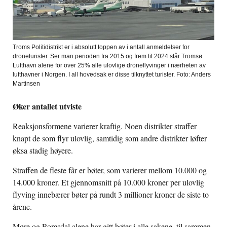
Troms Politidistrikt er i absolutt toppen av i antall anmeldelser for
droneturister. Ser man perioden fra 2015 og frem til 2024 står Tromsø
Lufthavn alene for over 25% alle ulovlige droneflyvinger i nærheten av
lufthavner i Norgen. I all hovedsak er disse tilknyttet turister. Foto: Anders
Martinsen
Øker antallet utviste
Reaksjonsformene varierer kraftig. Noen distrikter straffer
knapt de som flyr ulovlig, samtidig som andre distrikter løfter
øksa stadig høyere.
Straffen de fleste får er bøter, som varierer mellom 10.000 og
14.000 kroner. Et gjennomsnitt på 10.000 kroner per ulovlig
flyving innebærer bøter på rundt 3 millioner kroner de siste to
årene.
Møre og Romsdal alene har gitt bøter i alle sakene, til sammen