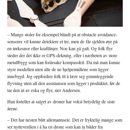
– Mange stoler for eksempel blindt på at obstacle avoidance-
sensorer vil kunne detektere et tre, men de får sjelden øye på
en tørkesnor eller kraftlinjer. Noe kan gå galt. Og folk flyr
steder der det ikke er GPS-dekning, eller i nærheten av store
metallbygg som kan forårsake kompassfeil. Da må man kunne
styre modellen uten alle de ne hjelpemidlene som ligger
innebygd. Jeg oppfordrer folk til å lære seg grunnleggende
flyvning uten all den assistansen som ligger i produktet, før de
tar den ut av eska og flyr, sier Andersen.
Han forteller at salget av droner har vokst betydelig de siste
årene.
– Det har nesten blitt allemannseie. Det er fryktelig mange som
ser nytteverdien i å ha en drone som kan ta bilder fra