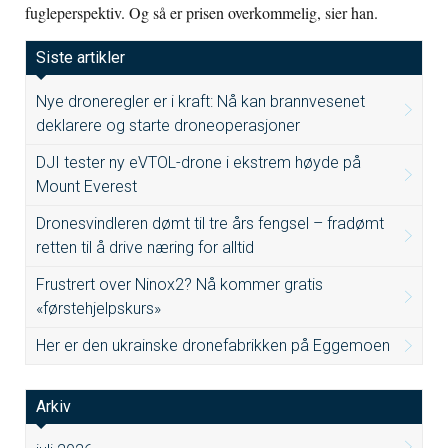
fugleperspektiv. Og så er prisen overkommelig, sier han.
Siste artikler
Nye droneregler er i kraft: Nå kan brannvesenet
deklarere og starte droneoperasjoner
DJI tester ny eVTOL-drone i ekstrem høyde på
Mount Everest
Dronesvindleren dømt til tre års fengsel – fradømt
retten til å drive næring for alltid
Frustrert over Ninox2? Nå kommer gratis
«førstehjelpskurs»
Her er den ukrainske dronefabrikken på Eggemoen
Arkiv