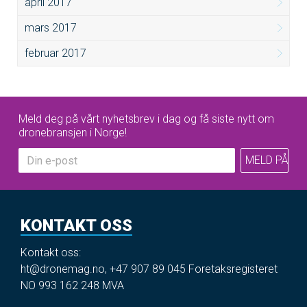
april 2017
mars 2017
februar 2017
Meld deg på vårt nyhetsbrev i dag og få siste nytt om
dronebransjen i Norge!
KONTAKT OSS
Kontakt oss:
ht@dronemag.no
,
+47 907 89 045
Foretaksregisteret
NO 993 162 248 MVA