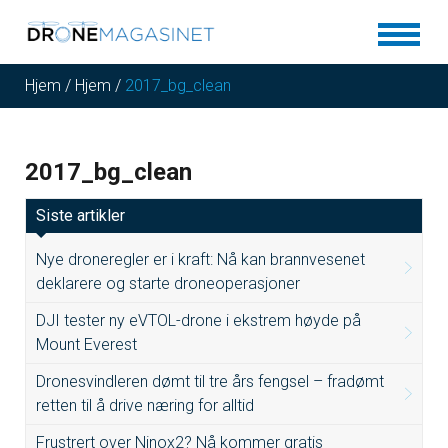
Hjem
/
Hjem
/
2017_bg_clean
2017_bg_clean
Siste artikler
Nye droneregler er i kraft: Nå kan brannvesenet
deklarere og starte droneoperasjoner
DJI tester ny eVTOL-drone i ekstrem høyde på
Mount Everest
Dronesvindleren dømt til tre års fengsel – fradømt
retten til å drive næring for alltid
Frustrert over Ninox2? Nå kommer gratis