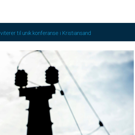
iterer til unik konferanse i Kristiansand