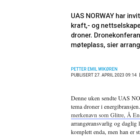
UAS NORWAY har invite
kraft,- og nettselskape
droner. Dronekonferans
møteplass, sier arrang
PETTER EMIL WIKØREN
PUBLISERT 27. APRIL 2023 09:14
Denne uken sendte UAS NOR
tema droner i energibransjen
merkenavn som Glitre, Å Ener
arrangøransvarlig og daglig
komplett enda, men han er s