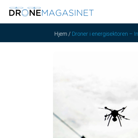
Hjem
/
Droner i energisektoren – Inv