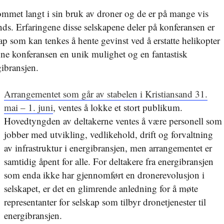
ommet langt i sin bruk av droner og de er på mange vis
nds. Erfaringene disse selskapene deler på konferansen er
kap som kan tenkes å hente gevinst ved å erstatte helikopter
enne konferansen en unik mulighet og en fantastisk
gibransjen.
Arrangementet som går av stabelen i Kristiansand 31.
mai – 1. juni
, ventes å lokke et stort publikum.
Hovedtyngden av deltakerne ventes å være personell som
jobber med utvikling, vedlikehold, drift og forvaltning
av infrastruktur i energibransjen, men arrangementet er
samtidig åpent for alle. For deltakere fra energibransjen
som enda ikke har gjennomført en dronerevolusjon i
selskapet, er det en glimrende anledning for å møte
representanter for selskap som tilbyr dronetjenester til
energibransjen.