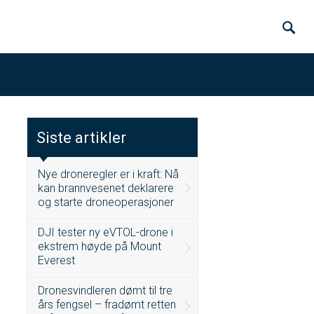
Siste artikler
Nye droneregler er i kraft: Nå
kan brannvesenet deklarere
og starte droneoperasjoner
DJI tester ny eVTOL-drone i
ekstrem høyde på Mount
Everest
Dronesvindleren dømt til tre
års fengsel – fradømt retten