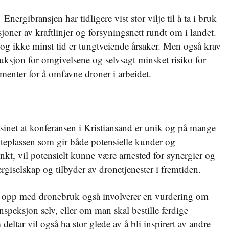
Energibransjen har tidligere vist stor vilje til å ta i bruk
joner av kraftlinjer og forsyningsnett rundt om i landet.
 og ikke minst tid er tungtveiende årsaker. Men også krav
ksjon for omgivelsene og selvsagt minsket risiko for
umenter for å omfavne droner i arbeidet.
sinet at konferansen i Kristiansand er unik og på mange
Møteplassen som gir både potensielle kunder og
nkt, vil potensielt kunne være arnested for synergier og
rgiselskap og tilbyder av dronetjenester i fremtiden.
te opp med dronebruk også involverer en vurdering om
nspeksjon selv, eller om man skal bestille ferdige
ltar vil også ha stor glede av å bli inspirert av andre