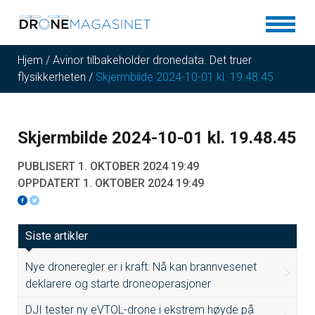
Hjem
/
Avinor tilbakeholder dronedata. Det truer
flysikkerheten
/
Skjermbilde 2024-10-01 kl. 19.48.45
Skjermbilde 2024-10-01 kl. 19.48.45
PUBLISERT 1. OKTOBER 2024 19:49
OPPDATERT 1. OKTOBER 2024 19:49
Siste artikler
Nye droneregler er i kraft: Nå kan brannvesenet
deklarere og starte droneoperasjoner
DJI tester ny eVTOL-drone i ekstrem høyde på