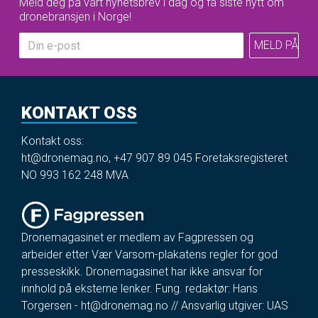
Meld deg på vårt nyhetsbrev i dag og få siste nytt om
dronebransjen i Norge!
KONTAKT OSS
Kontakt oss:
ht@dronemag.no
,
+47 907 89 045
Foretaksregisteret
NO 993 162 248 MVA
Dronemagasinet er medlem av Fagpressen og
arbeider etter Vær Varsom-plakatens regler for god
presseskikk. Dronemagasinet har ikke ansvar for
innhold på eksterne lenker. Fung. redaktør: Hans
Torgersen -
ht@dronemag.no
// Ansvarlig utgiver: UAS