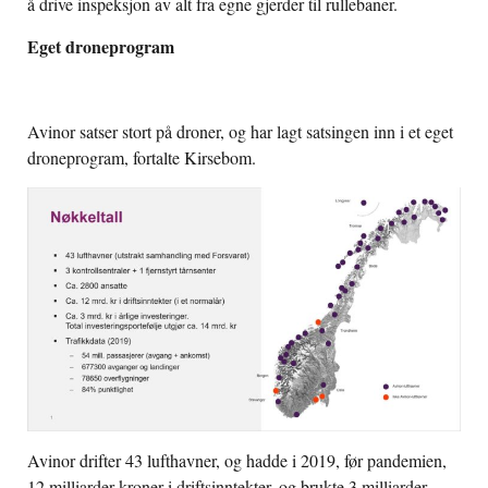
å drive inspeksjon av alt fra egne gjerder til rullebaner.
Eget droneprogram
Avinor satser stort på droner, og har lagt satsingen inn i et eget
droneprogram, fortalte Kirsebom.
Avinor drifter 43 lufthavner, og hadde i 2019, før pandemien,
12 milliarder kroner i driftsinntekter, og brukte 3 milliarder