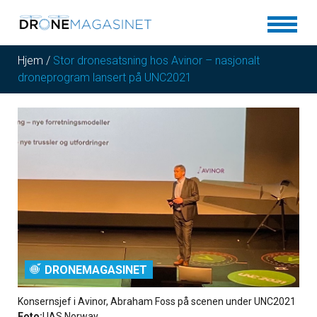
Hjem
/
Stor dronesatsning hos Avinor – nasjonalt
droneprogram lansert på UNC2021
DRONEMAGASINET
Konsernsjef i Avinor, Abraham Foss på scenen under UNC2021
Foto:
UAS Norway