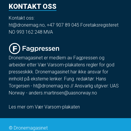
KONTAKT OSS
Kontakt oss:
ht@dronemag.no
,
+47 907 89 045
Foretaksregisteret
NO 993 162 248 MVA
Dronemagasinet er medlem av Fagpressen og
arbeider etter Vær Varsom-plakatens regler for god
presseskikk. Dronemagasinet har ikke ansvar for
innhold på eksterne lenker. Fung. redaktør: Hans
Torgersen -
ht@dronemag.no
// Ansvarlig utgiver: UAS
Norway -
anders.martinsen@uasnorway.no
Les mer om Vær Varsom-plakaten
©
Dronemagasinet