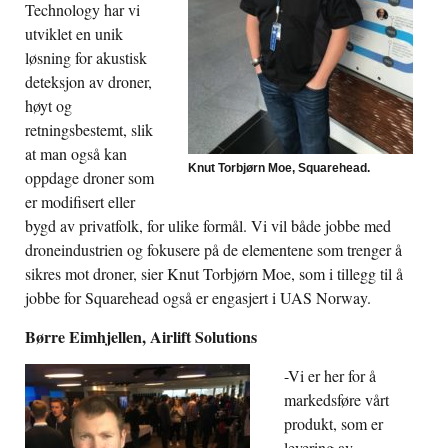
Technology har vi
utviklet en unik
løsning for akustisk
deteksjon av droner,
høyt og
retningsbestemt, slik
at man også kan
Knut Torbjørn Moe, Squarehead.
oppdage droner som
er modifisert eller
bygd av privatfolk, for ulike formål. Vi vil både jobbe med
droneindustrien og fokusere på de elementene som trenger å
sikres mot droner, sier Knut Torbjørn Moe, som i tillegg til å
jobbe for Squarehead også er engasjert i UAS Norway.
Børre Eimhjellen, Airlift Solutions
-Vi er her for å
markedsføre vårt
produkt, som er
levering av