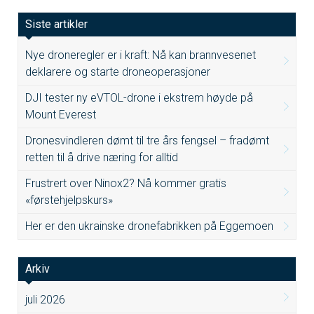
Siste artikler
Nye droneregler er i kraft: Nå kan brannvesenet
deklarere og starte droneoperasjoner
DJI tester ny eVTOL-drone i ekstrem høyde på
Mount Everest
Dronesvindleren dømt til tre års fengsel – fradømt
retten til å drive næring for alltid
Frustrert over Ninox2? Nå kommer gratis
«førstehjelpskurs»
Her er den ukrainske dronefabrikken på Eggemoen
Arkiv
juli 2026