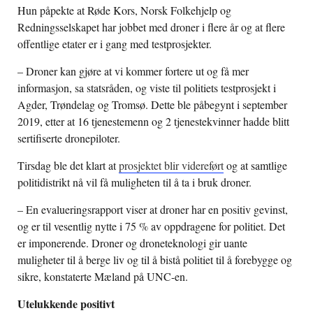
Hun påpekte at Røde Kors, Norsk Folkehjelp og
Redningsselskapet har jobbet med droner i flere år og at flere
offentlige etater er i gang med testprosjekter.
– Droner kan gjøre at vi kommer fortere ut og få mer
informasjon, sa statsråden, og viste til politiets testprosjekt i
Agder, Trøndelag og Tromsø. Dette ble påbegynt i september
2019, etter at 16 tjenestemenn og 2 tjenestekvinner hadde blitt
sertifiserte dronepiloter.
Tirsdag ble det klart at
prosjektet blir videreført
og at samtlige
politidistrikt nå vil få muligheten til å ta i bruk droner.
– En evalueringsrapport viser at droner har en positiv gevinst,
og er til vesentlig nytte i 75 % av oppdragene for politiet. Det
er imponerende. Droner og droneteknologi gir uante
muligheter til å berge liv og til å bistå politiet til å forebygge og
sikre, konstaterte Mæland på UNC-en.
Utelukkende positivt