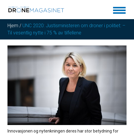
Hjem
/
UNC 2020: Justisministeren om droner i politiet: –
Til vesentlig nytte i 75 % av tilfellene
Innovasjonen og nytenkningen deres har stor betydning for