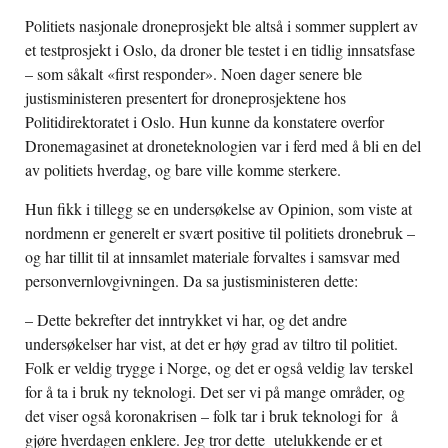
Politiets nasjonale droneprosjekt ble altså i sommer supplert av
et testprosjekt i Oslo, da droner ble testet i en tidlig innsatsfase
– som såkalt «first responder». Noen dager senere ble
justisministeren presentert for droneprosjektene hos
Politidirektoratet i Oslo. Hun kunne da konstatere overfor
Dronemagasinet at droneteknologien var i ferd med å bli en del
av politiets hverdag, og bare ville komme sterkere.
Hun fikk i tillegg se en undersøkelse av Opinion, som viste at
nordmenn er generelt er svært positive til politiets dronebruk –
og har tillit til at innsamlet materiale forvaltes i samsvar med
personvernlovgivningen. Da sa justisministeren dette:
– Dette bekrefter det inntrykket vi har, og det andre
undersøkelser har vist, at det er høy grad av tiltro til politiet.
Folk er veldig trygge i Norge, og det er også veldig lav terskel
for å ta i bruk ny teknologi. Det ser vi på mange områder, og
det viser også koronakrisen – folk tar i bruk teknologi for å
gjøre hverdagen enklere. Jeg tror dette utelukkende er et