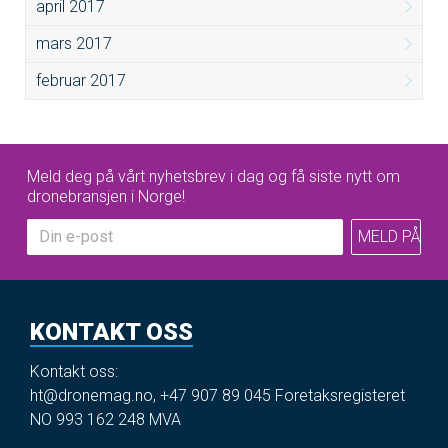
april 2017
mars 2017
februar 2017
Meld deg på vårt nyhetsbrev i dag og få siste nytt om
dronebransjen i Norge!
KONTAKT OSS
Kontakt oss:
ht@dronemag.no
,
+47 907 89 045
Foretaksregisteret
NO 993 162 248 MVA