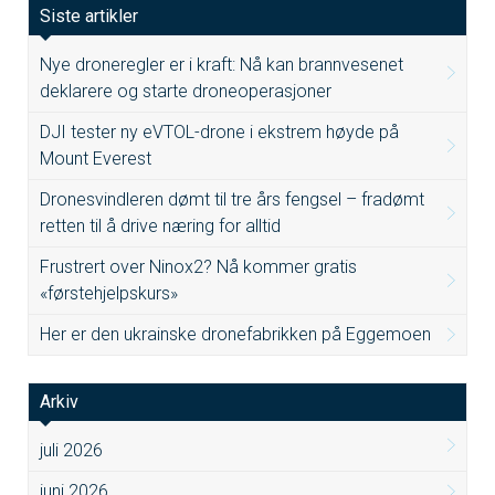
Siste artikler
Nye droneregler er i kraft: Nå kan brannvesenet
deklarere og starte droneoperasjoner
DJI tester ny eVTOL-drone i ekstrem høyde på
Mount Everest
Dronesvindleren dømt til tre års fengsel – fradømt
retten til å drive næring for alltid
Frustrert over Ninox2? Nå kommer gratis
«førstehjelpskurs»
Her er den ukrainske dronefabrikken på Eggemoen
Arkiv
juli 2026
juni 2026