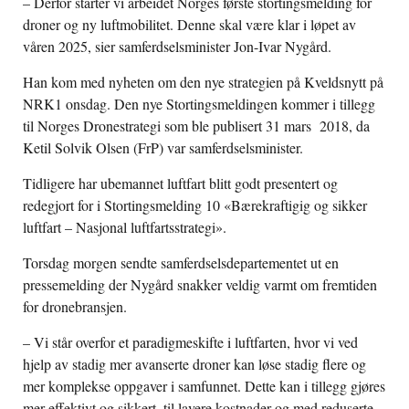
– Derfor starter vi arbeidet Norges første stortingsmelding for
droner og ny luftmobilitet. Denne skal være klar i løpet av
våren 2025, sier samferdselsminister Jon-Ivar Nygård.
Han kom med nyheten om den nye strategien på Kveldsnytt på
NRK1 onsdag. Den nye Stortingsmeldingen kommer i tillegg
til Norges Dronestrategi som ble publisert 31 mars 2018, da
Ketil Solvik Olsen (FrP) var samferdselsminister.
Tidligere har ubemannet luftfart blitt godt presentert og
redegjort for i Stortingsmelding 10 «Bærekraftigig og sikker
luftfart – Nasjonal luftfartsstrategi».
Torsdag morgen sendte samferdselsdepartementet ut en
pressemelding der Nygård snakker veldig varmt om fremtiden
for dronebransjen.
– Vi står overfor et paradigmeskifte i luftfarten, hvor vi ved
hjelp av stadig mer avanserte droner kan løse stadig flere og
mer komplekse oppgaver i samfunnet. Dette kan i tillegg gjøres
mer effektivt og sikkert, til lavere kostnader og med reduserte