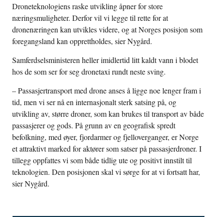
Droneteknologiens raske utvikling åpner for store
næringsmuligheter. Derfor vil vi legge til rette for at
dronenæringen kan utvikles videre, og at Norges posisjon som
foregangsland kan opprettholdes, sier Nygård.
Samferdselsministeren heller imidlertid litt kaldt vann i blodet
hos de som ser for seg dronetaxi rundt neste sving.
– Passasjertransport med drone anses å ligge noe lenger fram i
tid, men vi ser nå en internasjonalt sterk satsing på, og
utvikling av, større droner, som kan brukes til transport av både
passasjerer og gods. På grunn av en geografisk spredt
befolkning, med øyer, fjordarmer og fjelloverganger, er Norge
et attraktivt marked for aktører som satser på passasjerdroner. I
tillegg oppfattes vi som både tidlig ute og positivt innstilt til
teknologien. Den posisjonen skal vi sørge for at vi fortsatt har,
sier Nygård.