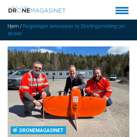
Hjem
/
Regjeringen annonserer ny Stortingsmelding om
droner
DRONEMAGASINET