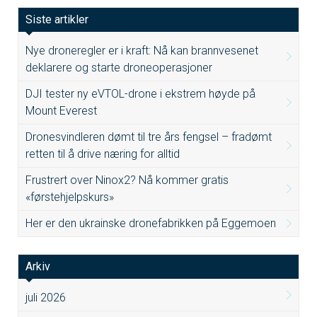
Siste artikler
Nye droneregler er i kraft: Nå kan brannvesenet
deklarere og starte droneoperasjoner
DJI tester ny eVTOL-drone i ekstrem høyde på
Mount Everest
Dronesvindleren dømt til tre års fengsel – fradømt
retten til å drive næring for alltid
Frustrert over Ninox2? Nå kommer gratis
«førstehjelpskurs»
Her er den ukrainske dronefabrikken på Eggemoen
Arkiv
juli 2026