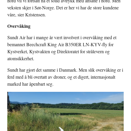
nord vil vi fortsatt ha et solid avtrykk med ansatte i nord. Men
veksten skjer i Sør-Norge. Det er her vi har de store kundene
våre, sier Kristensen.
Overvåking
Sundt Air har i mange år vært involvert i overvåking med et
bemannet Beechcraft King Air B350ER LN-KYV-fly for
Kystverket, Kystvakten og Direktoratet for strålevern og
atomsikkerhet.
Sundt har gjort det samme i Danmark. Men slik overvåking er i
ferd med å bli overtatt av droner, og et digert, internasjonalt
marked har åpenbart seg.