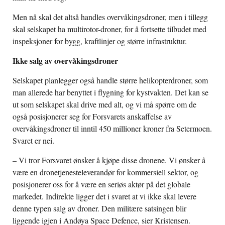
Men nå skal det altså handles overvåkingsdroner, men i tillegg
skal selskapet ha multirotor-droner, for å fortsette tilbudet med
inspeksjoner for bygg, kraftlinjer og større infrastruktur.
Ikke salg av overvåkingsdroner
Selskapet planlegger også handle større helikopterdroner, som
man allerede har benyttet i flygning for kystvakten. Det kan se
ut som selskapet skal drive med alt, og vi må spørre om de
også posisjonerer seg for Forsvarets anskaffelse av
overvåkingsdroner til inntil 450 millioner kroner fra Setermoen.
Svaret er nei.
– Vi tror Forsvaret ønsker å kjøpe disse dronene. Vi ønsker å
være en dronetjenesteleverandør for kommersiell sektor, og
posisjonerer oss for å være en seriøs aktør på det globale
markedet. Indirekte ligger det i svaret at vi ikke skal levere
denne typen salg av droner. Den militære satsingen blir
liggende igjen i Andøya Space Defence, sier Kristensen.