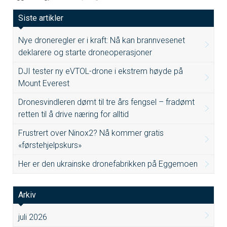
Siste artikler
Nye droneregler er i kraft: Nå kan brannvesenet
deklarere og starte droneoperasjoner
DJI tester ny eVTOL-drone i ekstrem høyde på
Mount Everest
Dronesvindleren dømt til tre års fengsel – fradømt
retten til å drive næring for alltid
Frustrert over Ninox2? Nå kommer gratis
«førstehjelpskurs»
Her er den ukrainske dronefabrikken på Eggemoen
Arkiv
juli 2026