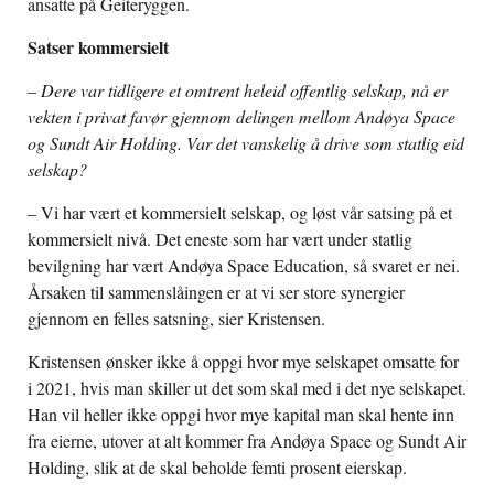
ansatte på Geiteryggen.
Satser kommersielt
– Dere var tidligere et omtrent heleid offentlig selskap, nå er
vekten i privat favør gjennom delingen mellom Andøya Space
og Sundt Air Holding. Var det vanskelig å drive som statlig eid
selskap?
– Vi har vært et kommersielt selskap, og løst vår satsing på et
kommersielt nivå. Det eneste som har vært under statlig
bevilgning har vært Andøya Space Education, så svaret er nei.
Årsaken til sammenslåingen er at vi ser store synergier
gjennom en felles satsning, sier Kristensen.
Kristensen ønsker ikke å oppgi hvor mye selskapet omsatte for
i 2021, hvis man skiller ut det som skal med i det nye selskapet.
Han vil heller ikke oppgi hvor mye kapital man skal hente inn
fra eierne, utover at alt kommer fra Andøya Space og Sundt Air
Holding, slik at de skal beholde femti prosent eierskap.