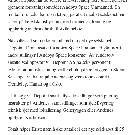
gjennom forretningsområdet Andøya Space Unmanned. En
militær dronedel har utviklet seg parallelt med at selskapet har
satset på beredskapsflyvning med droner og trening og
opplæring av dronebruk til sivile behov.
Nå skilles alt som ikke er militært ut i det nye selskapet
Tiepoint. Fem ansatte i Andøya Space Unmanned går over i
andre stillinger i Andøya Space konsernet. Av rundt tolv
ansatte ved oppstart vil Tiepoint AS ha seks personer til
ledelse, administrasjon og vedlikehold på Geiteryggen i Skien.
Selskapet vil ha tre på Andenes og være representert i
Trøndelag, Hamar og i Oslo.
– I tillegg vil Tiepoint snart utlyse to stillinger som pilot og
instruktør på Andenes, samt stillinger som sjefsflyger og
teknisk sjef med lokalisering Geiteryggen eller Andenes,
opplyser Kristensen.
Totalt håper Kristensen å øke antallet i det nye selskapet til 25