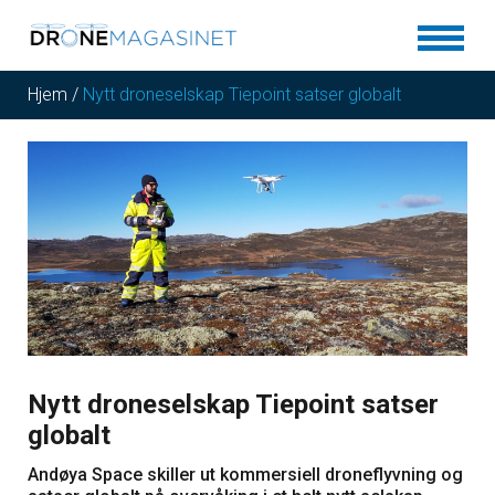
Hjem
/
Nytt droneselskap Tiepoint satser globalt
Nytt droneselskap Tiepoint satser
globalt
Andøya Space skiller ut kommersiell droneflyvning og