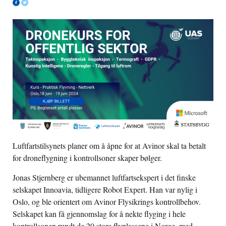
Luftfartstilsynets planer om å åpne for at Avinor skal ta betalt
for droneflygning i kontrollsoner skaper bølger.
Jonas Stjernberg er ubemannet luftfartsekspert i det finske
selskapet Innoavia, tidligere Robot Expert. Han var nylig i
Oslo, og ble orientert om Avinor Flysikrings kontrollbehov.
Selskapet kan få gjennomslag for å nekte flyging i hele
kontrollsonen rundt de 20 store flyplassene i Norge, med