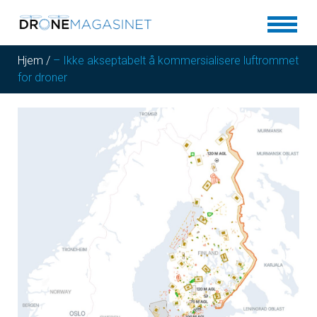
Hjem
/
– Ikke akseptabelt å kommersialisere luftrommet
for droner