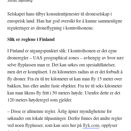
Jonas Stjerberg
Selskapet hans tilbyr konsulenttjenester til droneselskap i
europeisk land. Han har god oversikt for å kunne sammenligne
reguleringer av droneflygning i kontrollsonene.
Slik er reglene i Finland
I Finland er utgangspunktet slik: I kontrollsonen er det egne
droneregler – UAS geographical zones – avhengig av hvor nær
selve flyplassen man er. Det kan søkes om spesialtillatelser,
men det er komplisert. I én kilometers radius ut er det forbudt å
fly droner. Fra én til tre kilometer ut kan man fly 15 meter over
bakken, hus eller andre faste objekter. Fra tre til seks kilometer
kan man likens fly fritt i 50 meters høyde. Utenfor dette er det
120 meters høyderegel som gjelder.
– Disse er allmenne regler. Årlig åpner myndighetene for
søknader om lokale tilpasninger. Derfor finnes det andre regler
ved noen flyplasser, som kan sees her på
flyk.com
, opplyser