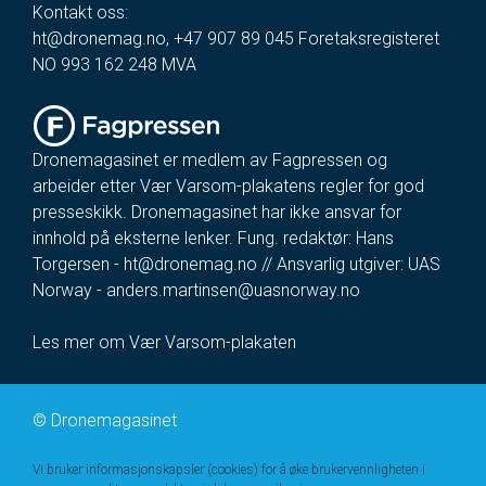
Kontakt oss:
ht@dronemag.no
,
+47 907 89 045
Foretaksregisteret
NO 993 162 248 MVA
Dronemagasinet er medlem av Fagpressen og
arbeider etter Vær Varsom-plakatens regler for god
presseskikk. Dronemagasinet har ikke ansvar for
innhold på eksterne lenker. Fung. redaktør: Hans
Torgersen -
ht@dronemag.no
// Ansvarlig utgiver: UAS
Norway -
anders.martinsen@uasnorway.no
Les mer om Vær Varsom-plakaten
©
Dronemagasinet
Vi bruker informasjonskapsler (cookies) for å øke brukervennligheten i