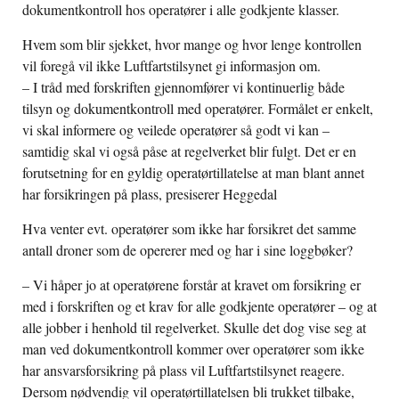
dokumentkontroll hos operatører i alle godkjente klasser.
Hvem som blir sjekket, hvor mange og hvor lenge kontrollen
vil foregå vil ikke Luftfartstilsynet gi informasjon om.
– I tråd med forskriften gjennomfører vi kontinuerlig både
tilsyn og dokumentkontroll med operatører. Formålet er enkelt,
vi skal informere og veilede operatører så godt vi kan –
samtidig skal vi også påse at regelverket blir fulgt. Det er en
forutsetning for en gyldig operatørtillatelse at man blant annet
har forsikringen på plass, presiserer Heggedal
Hva venter evt. operatører som ikke har forsikret det samme
antall droner som de opererer med og har i sine loggbøker?
– Vi håper jo at operatørene forstår at kravet om forsikring er
med i forskriften og et krav for alle godkjente operatører – og at
alle jobber i henhold til regelverket. Skulle det dog vise seg at
man ved dokumentkontroll kommer over operatører som ikke
har ansvarsforsikring på plass vil Luftfartstilsynet reagere.
Dersom nødvendig vil operatørtillatelsen bli trukket tilbake,