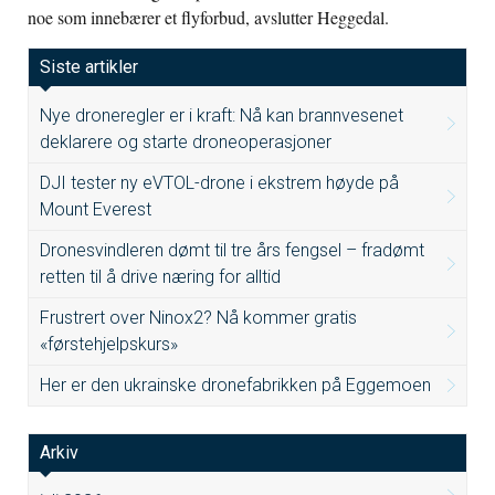
noe som innebærer et flyforbud, avslutter Heggedal.
Siste artikler
Nye droneregler er i kraft: Nå kan brannvesenet
deklarere og starte droneoperasjoner
DJI tester ny eVTOL-drone i ekstrem høyde på
Mount Everest
Dronesvindleren dømt til tre års fengsel – fradømt
retten til å drive næring for alltid
Frustrert over Ninox2? Nå kommer gratis
«førstehjelpskurs»
Her er den ukrainske dronefabrikken på Eggemoen
Arkiv