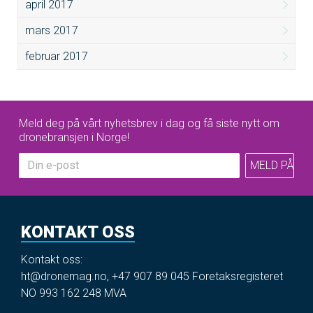
april 2017
mars 2017
februar 2017
Meld deg på vårt nyhetsbrev i dag og få siste nytt om
dronebransjen i Norge!
KONTAKT OSS
Kontakt oss:
ht@dronemag.no
,
+47 907 89 045
Foretaksregisteret
NO 993 162 248 MVA