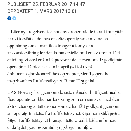
PUBLISERT 25. FEBRUAR 2017 14:47
OPPDATERT 1. MARS 2017 13:01
– Etter nytt regelverk for bruk av droner trådde i kraft fra nyttår
har vi forstått at det hos enkelte operatører kan være en
oppfatning om at man ikke trenger å fornye sin
ansvarsforsikring for den kommersielle bruken av droner. Det
er feil og vi ønsker å nå å presisere dette ovenfor alle godkjente
operatører. Derfor har vi nå i april økt fokus på
dokumentasjonskontroll hos operatører, sier flyoperativ
inspektør hos Luftfartstilsynet, Bente Heggedal.
UAS Norway har gjennom de siste måneder blitt kjent med at
flere operatører ikke har forsikring som er i samsvar med den
aktiviteten og antall droner som de har fått godkjent gjennom
sin operatørtillatelse fra Luftfartstilsynet. Gjennom stikkprøver
følger Luftfartstilsynet bransjen tettere ved å både informere
enda tydeligere og samtidig også gjennomføre