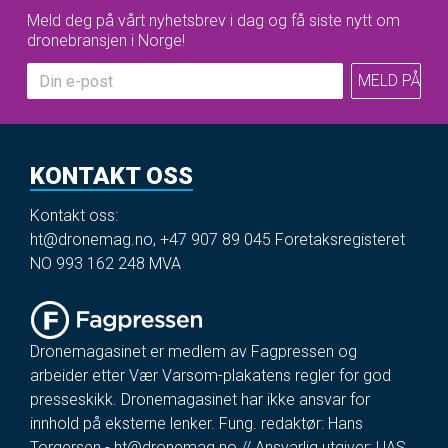
Meld deg på vårt nyhetsbrev i dag og få siste nytt om
dronebransjen i Norge!
KONTAKT OSS
Kontakt oss:
ht@dronemag.no
,
+47 907 89 045
Foretaksregisteret
NO 993 162 248 MVA
Dronemagasinet er medlem av Fagpressen og
arbeider etter Vær Varsom-plakatens regler for god
presseskikk. Dronemagasinet har ikke ansvar for
innhold på eksterne lenker. Fung. redaktør: Hans
Torgersen -
ht@dronemag.no
// Ansvarlig utgiver: UAS