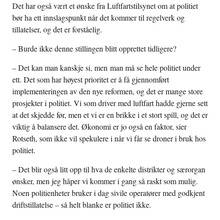
Det har også vært et ønske fra Luftfartstilsynet om at politiet
bør ha ett innslagspunkt når det kommer til regelverk og
tillatelser, og det er forståelig.
– Burde ikke denne stillingen blitt opprettet tidligere?
– Det kan man kanskje si, men man må se hele politiet under
ett. Det som har høyest prioritet er å få gjennomført
implementeringen av den nye reformen, og det er mange store
prosjekter i politiet. Vi som driver med luftfart hadde gjerne sett
at det skjedde før, men et vi er en brikke i et stort spill, og det er
viktig å balansere det. Økonomi er jo også en faktor, sier
Rotseth, som ikke vil spekulere i når vi får se droner i bruk hos
politiet.
– Det blir også litt opp til hva de enkelte distrikter og særorgan
ønsker, men jeg håper vi kommer i gang så raskt som mulig.
Noen politienheter bruker i dag sivile operatører med godkjent
driftstillatelse – så helt blanke er politiet ikke.