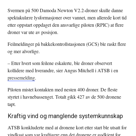
Svermen på 500 Damoda Newton V2.2-droner skulle danne
spektakulære lysformasjoner over vannet, men allerede kort tid
etter oppstart oppdaget den ansvarlige piloten (RPIC) at flere
droner var ute av posisjon.
Feilmeldinger på bakkekontrollstasjonen (GCS) ble raskt flere
og mer alvorlige.
– Etter hvert som feilene eskalerte, ble droner observert
kollidere med hverandre, sier Angus Mitchell i ATSB i en
pressemelding
.
Piloten mistet kontakten med nesten 400 droner. De fleste
styrtet i havnebassenget. Totalt gikk 427 av de 500 dronene
tapt.
Kraftig vind og manglende systemkunnskap
ATSB konkluderte med at dronene kort etter start ble utsatt for
vindkast som var kraftigere enn det dronene er godkjent for.