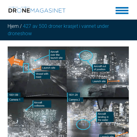
Hjem
/
427 av 500 droner krasjet i vannet under
droneshow