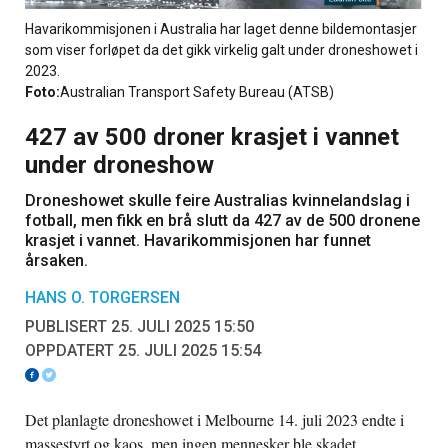
Havarikommisjonen i Australia har laget denne bildemontasjer
som viser forløpet da det gikk virkelig galt under droneshowet i
2023.
Foto:
Australian Transport Safety Bureau (ATSB)
427 av 500 droner krasjet i vannet
under droneshow
Droneshowet skulle feire Australias kvinnelandslag i
fotball, men fikk en brå slutt da 427 av de 500 dronene
krasjet i vannet. Havarikommisjonen har funnet
årsaken.
HANS O. TORGERSEN
PUBLISERT 25. JULI 2025 15:50
OPPDATERT 25. JULI 2025 15:54
Det planlagte droneshowet i Melbourne 14. juli 2023 endte i
massestyrt og kaos, men ingen mennesker ble skadet.