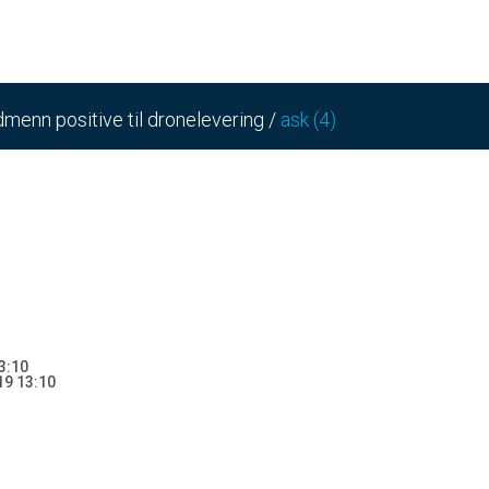
dmenn positive til dronelevering
/
ask (4)
3:10
9 13:10