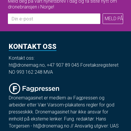
Meld deg på vårt nyhetsbrev i dag og få siste nytt om
dronebransjen i Norge!
KONTAKT OSS
Kontakt oss:
ht@dronemag.no
,
+47 907 89 045
Foretaksregisteret
NO 993 162 248 MVA
Dronemagasinet er medlem av Fagpressen og
arbeider etter Vær Varsom-plakatens regler for god
presseskikk. Dronemagasinet har ikke ansvar for
innhold på eksterne lenker. Fung. redaktør: Hans
Torgersen -
ht@dronemag.no
// Ansvarlig utgiver: UAS