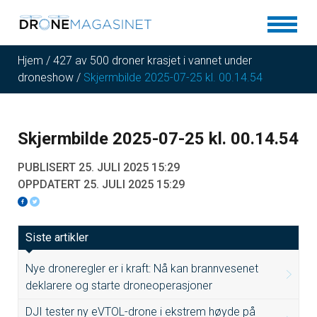
Hjem
/
427 av 500 droner krasjet i vannet under
droneshow
/
Skjermbilde 2025-07-25 kl. 00.14.54
Skjermbilde 2025-07-25 kl. 00.14.54
PUBLISERT 25. JULI 2025 15:29
OPPDATERT 25. JULI 2025 15:29
Siste artikler
Nye droneregler er i kraft: Nå kan brannvesenet
deklarere og starte droneoperasjoner
DJI tester ny eVTOL-drone i ekstrem høyde på