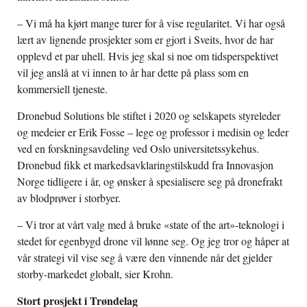
– Vi må ha kjørt mange turer for å vise regularitet. Vi har også
lært av lignende prosjekter som er gjort i Sveits, hvor de har
opplevd et par uhell. Hvis jeg skal si noe om tidsperspektivet
vil jeg anslå at vi innen to år har dette på plass som en
kommersiell tjeneste.
Dronebud Solutions ble stiftet i 2020 og selskapets styreleder
og medeier er Erik Fosse – lege og professor i medisin og leder
ved en forskningsavdeling ved Oslo universitetssykehus.
Dronebud fikk et markedsavklaringstilskudd fra Innovasjon
Norge tidligere i år, og ønsker å spesialisere seg på dronefrakt
av blodprøver i storbyer.
– Vi tror at vårt valg med å bruke «state of the art»-teknologi i
stedet for egenbygd drone vil lønne seg. Og jeg tror og håper at
vår strategi vil vise seg å være den vinnende når det gjelder
storby-markedet globalt, sier Krohn.
Stort prosjekt i Trøndelag