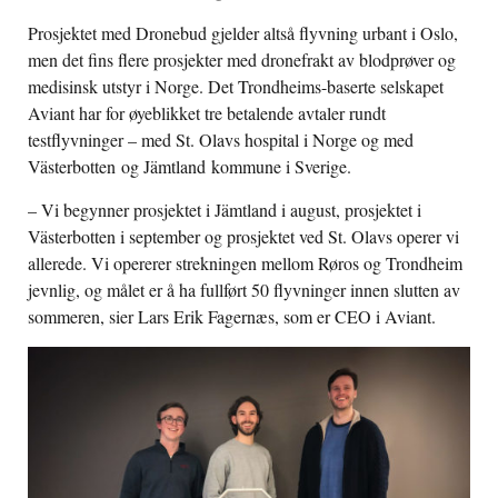
Prosjektet med Dronebud gjelder altså flyvning urbant i Oslo,
men det fins flere prosjekter med dronefrakt av blodprøver og
medisinsk utstyr i Norge. Det Trondheims-baserte selskapet
Aviant har for øyeblikket tre betalende avtaler rundt
testflyvninger – med St. Olavs hospital i Norge og med
Västerbotten og Jämtland kommune i Sverige.
– Vi begynner prosjektet i Jämtland i august, prosjektet i
Västerbotten i september og prosjektet ved St. Olavs operer vi
allerede. Vi opererer strekningen mellom Røros og Trondheim
jevnlig, og målet er å ha fullført 50 flyvninger innen slutten av
sommeren, sier Lars Erik Fagernæs, som er CEO i Aviant.