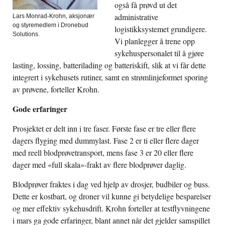
også få prøvd ut det
administrative
Lars Monrad-Krohn, aksjonær
og styremedlem i Dronebud
logistikksystemet grundigere.
Solutions.
Vi planlegger å trene opp
sykehuspersonalet til å gjøre
lasting, lossing, batterilading og batteriskift, slik at vi får dette
integrert i sykehusets rutiner, samt en strømlinjeformet sporing
av prøvene, forteller Krohn.
Gode erfaringer
Prosjektet er delt inn i tre faser. Første fase er tre eller flere
dagers flyging med dummylast. Fase 2 er ti eller flere dager
med reell blodprøvetransport, mens fase 3 er 20 eller flere
dager med «full skala»-frakt av flere blodprøver daglig.
Blodprøver fraktes i dag ved hjelp av drosjer, budbiler og buss.
Dette er kostbart, og droner vil kunne gi betydelige besparelser
og mer effektiv sykehusdrift. Krohn forteller at testflyvningene
i mars ga gode erfaringer, blant annet når det gjelder samspillet