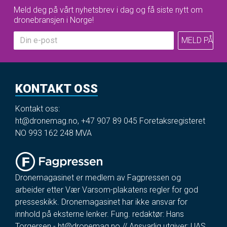
Meld deg på vårt nyhetsbrev i dag og få siste nytt om
dronebransjen i Norge!
KONTAKT OSS
Kontakt oss:
ht@dronemag.no
,
+47 907 89 045
Foretaksregisteret
NO 993 162 248 MVA
Dronemagasinet er medlem av Fagpressen og
arbeider etter Vær Varsom-plakatens regler for god
presseskikk. Dronemagasinet har ikke ansvar for
innhold på eksterne lenker. Fung. redaktør: Hans
Torgersen -
ht@dronemag.no
// Ansvarlig utgiver: UAS