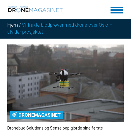
Hjem
/
Vil frakte blodprøver med drone over Oslo –
utvider prosjektet
DRONEMAGASINET
Dronebud Solutions og Senseloop gjorde sine første