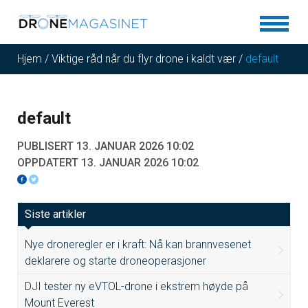
Hjem
/
Viktige råd når du flyr drone i kaldt vær
/
default
default
PUBLISERT 13. JANUAR 2026 10:02
OPPDATERT 13. JANUAR 2026 10:02
Siste artikler
Nye droneregler er i kraft: Nå kan brannvesenet
deklarere og starte droneoperasjoner
DJI tester ny eVTOL-drone i ekstrem høyde på
Mount Everest