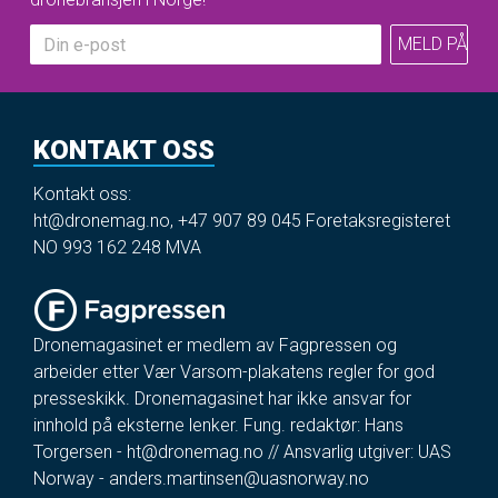
KONTAKT OSS
Kontakt oss:
ht@dronemag.no
,
+47 907 89 045
Foretaksregisteret
NO 993 162 248 MVA
Dronemagasinet er medlem av Fagpressen og
arbeider etter Vær Varsom-plakatens regler for god
presseskikk. Dronemagasinet har ikke ansvar for
innhold på eksterne lenker. Fung. redaktør: Hans
Torgersen -
ht@dronemag.no
// Ansvarlig utgiver: UAS
Norway -
anders.martinsen@uasnorway.no