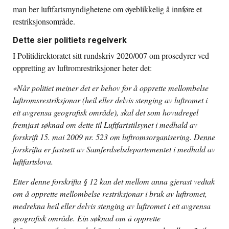
man ber luftfartsmyndighetene om øyeblikkelig å innføre et
restriksjonsområde.
Dette sier politiets regelverk
I Politidirektoratet sitt rundskriv 2020/007 om prosedyrer ved
oppretting av luftromrestriksjoner heter det:
«
Når politiet meiner det er behov for å opprette mellombelse
luftromsrestriksjonar (heil eller delvis stenging av luftromet i
eit avgrensa geografisk område), skal det som hovudregel
fremjast søknad om dette til Luftfartstilsynet i medhald av
forskrift 15. mai 2009 nr. 523 om luftromsorganisering. Denne
forskrifta er fastsett av Samferdselsdepartementet i medhald av
luftfartslova.
Etter denne forskrifta § 12 kan det mellom anna gjerast vedtak
om å opprette mellombelse restriksjonar i bruk av luftromet,
medrekna heil eller delvis stenging av luftromet i eit avgrensa
geografisk område. Ein søknad om å opprette