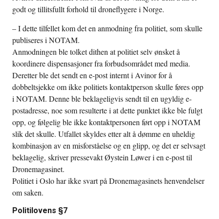
godt og tillitsfullt forhold til droneflygere i Norge.
– I dette tilfellet kom det en anmodning fra politiet, som skulle
publiseres i NOTAM.
Anmodningen ble tolket dithen at politiet selv ønsket å
koordinere dispensasjoner fra forbudsområdet med media.
Deretter ble det sendt en e-post internt i Avinor for å
dobbeltsjekke om ikke politiets kontaktperson skulle føres opp
i NOTAM. Denne ble beklageligvis sendt til en ugyldig e-
postadresse, noe som resulterte i at dette punktet ikke ble fulgt
opp, og følgelig ble ikke kontaktpersonen ført opp i NOTAM
slik det skulle. Utfallet skyldes etter alt å dømme en uheldig
kombinasjon av en misforståelse og en glipp, og det er selvsagt
beklagelig, skriver pressevakt Øystein Løwer i en e-post til
Dronemagasinet.
Politiet i Oslo har ikke svart på Dronemagasinets henvendelser
om saken.
Politilovens §7