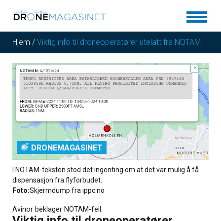
Hjem
/
Viktig info til droneoperatører utelatt fra NOTAM
DRONEMAGASINET
I NOTAM-teksten stod det ingenting om at det var mulig å få
dispensasjon fra flyforbudet.
Foto:
Skjermdump fra ippc.no
Avinor beklager NOTAM-feil:
Viktig info til droneoperatører