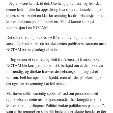
– Jeg er svært kritisk til det. Uavhengig av hvor og hvordan
denne feilen måtte ha oppstått og hva som var foranledningen
til det,
så er det det en klar forventning fra dronebransjen om at
korrekt informasjon blir publisert. Vi må kunne stole på
informasjon i en NOTAM.
Det som er vanlig praksis i AIC er at navn og nummer til
ansvarlig kontaktperson for aktiviteten publiseres sammen med
NOTAM for en planlagt aktivitet.
– Jeg savner et svar rett og slett fra Avinor på hvorfor ikke
NOTAM ble korrigert da de fikk beskjed om at den ikke var
fullstendig, og direkte frarøver dronebransjen tilgang på et
luftrom. Feil har åpenbart skjedd, men når det påpekes ligger
det også en forventning i at feil rettes.
Martinsen stiller samtidig spørsmål ved om prosessen med
opprettelse av dette restriksjonsområdet har foregått etter de
korrekte retningslinjene. Politiet brukte politilovens paragraf 7,
som er bestemmelsen som blir brukt under akutte hendelser der