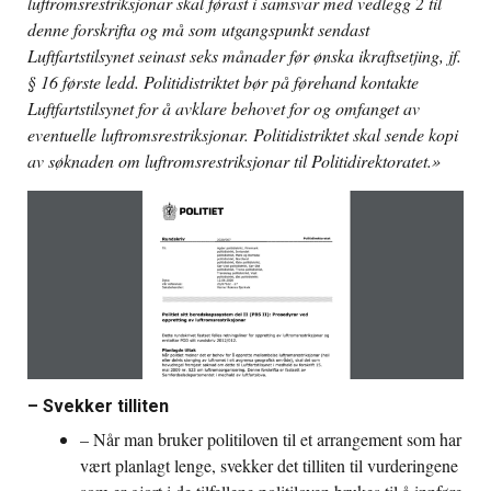
luftromsrestriksjonar skal førast i samsvar med vedlegg 2 til
denne forskrifta og må som utgangspunkt sendast
Luftfartstilsynet seinast seks månader før ønska ikraftsetjing, jf.
§ 16 første ledd. Politidistriktet bør på førehand kontakte
Luftfartstilsynet for å avklare behovet for og omfanget av
eventuelle luftromsrestriksjonar. Politidistriktet skal sende kopi
av søknaden om luftromsrestriksjonar til Politidirektoratet.»
– Svekker tilliten
– Når man bruker politiloven til et arrangement som har
vært planlagt lenge, svekker det tilliten til vurderingene