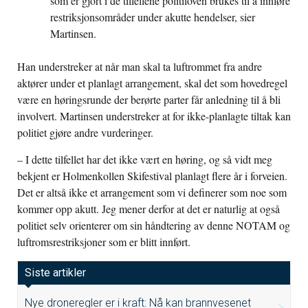
som er gjort i de tilfellene politiloven brukes til å innføre
restriksjonsområder under akutte hendelser, sier
Martinsen.
Han understreker at når man skal ta luftrommet fra andre
aktører under et planlagt arrangement, skal det som hovedregel
være en høringsrunde der berørte parter får anledning til å bli
involvert. Martinsen understreker at for ikke-planlagte tiltak kan
politiet gjøre andre vurderinger.
– I dette tilfellet har det ikke vært en høring, og så vidt meg
bekjent er Holmenkollen Skifestival planlagt flere år i forveien.
Det er altså ikke et arrangement som vi definerer som noe som
kommer opp akutt. Jeg mener derfor at det er naturlig at også
politiet selv orienterer om sin håndtering av denne NOTAM og
luftromsrestriksjoner som er blitt innført.
Siste artikler
Nye droneregler er i kraft: Nå kan brannvesenet