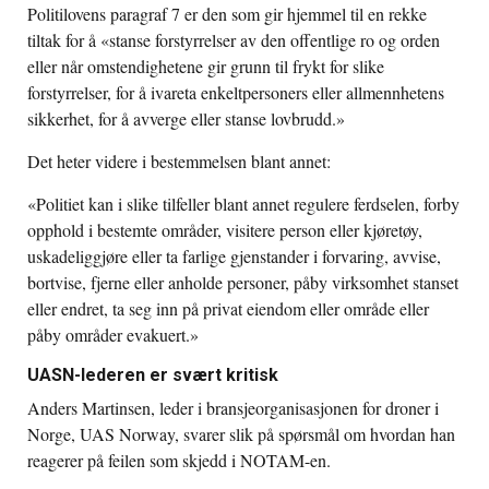
Politilovens paragraf 7 er den som gir hjemmel til en rekke
tiltak for å «stanse forstyrrelser av den offentlige ro og orden
eller når omstendighetene gir grunn til frykt for slike
forstyrrelser, for å ivareta enkeltpersoners eller allmennhetens
sikkerhet, for å avverge eller stanse lovbrudd.»
Det heter videre i bestemmelsen blant annet:
«Politiet kan i slike tilfeller blant annet regulere ferdselen, forby
opphold i bestemte områder, visitere person eller kjøretøy,
uskadeliggjøre eller ta farlige gjenstander i forvaring, avvise,
bortvise, fjerne eller anholde personer, påby virksomhet stanset
eller endret, ta seg inn på privat eiendom eller område eller
påby områder evakuert.»
UASN-lederen er svært kritisk
Anders Martinsen, leder i bransjeorganisasjonen for droner i
Norge, UAS Norway, svarer slik på spørsmål om hvordan han
reagerer på feilen som skjedd i NOTAM-en.