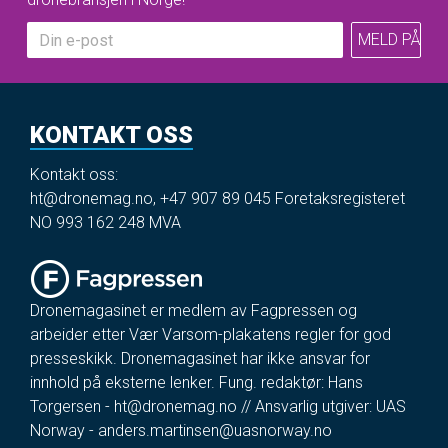
KONTAKT OSS
Kontakt oss:
ht@dronemag.no
,
+47 907 89 045
Foretaksregisteret
NO 993 162 248 MVA
Dronemagasinet er medlem av Fagpressen og
arbeider etter Vær Varsom-plakatens regler for god
presseskikk. Dronemagasinet har ikke ansvar for
innhold på eksterne lenker. Fung. redaktør: Hans
Torgersen -
ht@dronemag.no
// Ansvarlig utgiver: UAS
Norway -
anders.martinsen@uasnorway.no