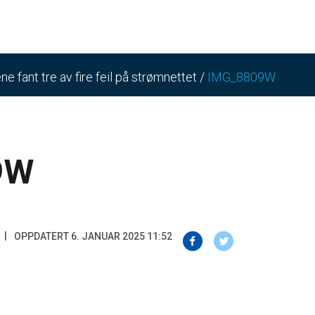
fant tre av fire feil på strømnettet
/
IMG_8809W
9W
OPPDATERT 6. JANUAR 2025 11:52