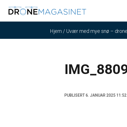
Hjem
/
Uvær med mye snø – dronene 
IMG_880
PUBLISERT 6. JANUAR 2025 11:52