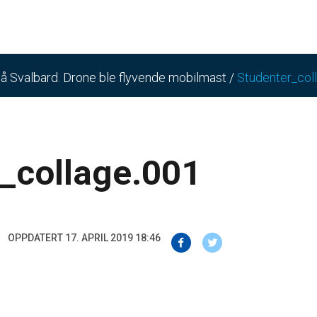
på Svalbard. Drone ble flyvende mobilmast
/
Studenter_col
_collage.001
OPPDATERT 17. APRIL 2019 18:46