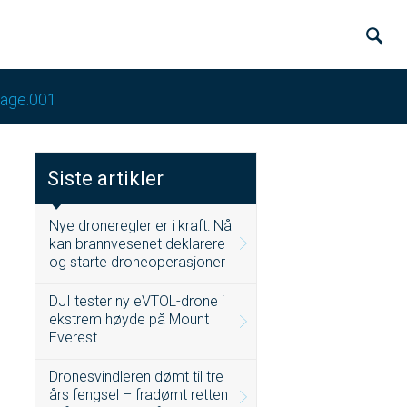
lage.001
Siste artikler
Nye droneregler er i kraft: Nå
kan brannvesenet deklarere
og starte droneoperasjoner
DJI tester ny eVTOL-drone i
ekstrem høyde på Mount
Everest
Dronesvindleren dømt til tre
års fengsel – fradømt retten