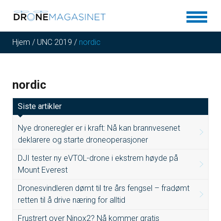
Hjem
/
UNC 2019
/
nordic
nordic
Siste artikler
Nye droneregler er i kraft: Nå kan brannvesenet
deklarere og starte droneoperasjoner
DJI tester ny eVTOL-drone i ekstrem høyde på
Mount Everest
Dronesvindleren dømt til tre års fengsel – fradømt
retten til å drive næring for alltid
Frustrert over Ninox2? Nå kommer gratis