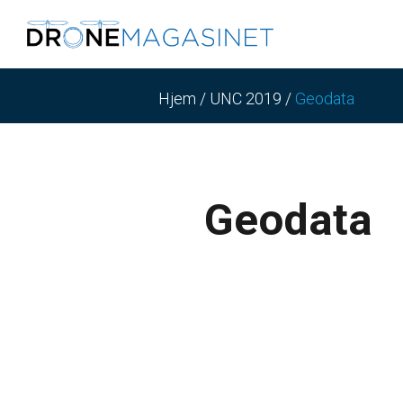
Hjem
/
UNC 2019
/
Geodata
Geodata