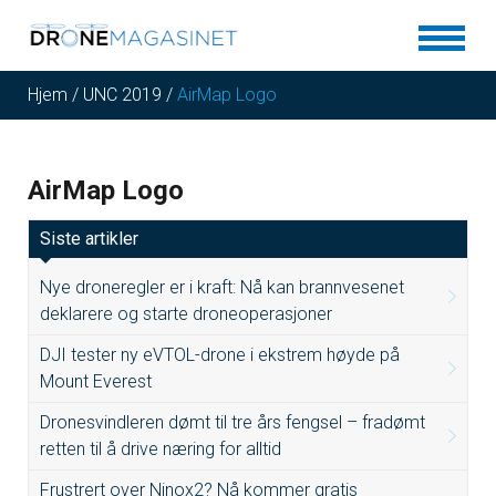
Hjem
/
UNC 2019
/
AirMap Logo
AirMap Logo
Siste artikler
Nye droneregler er i kraft: Nå kan brannvesenet
deklarere og starte droneoperasjoner
DJI tester ny eVTOL-drone i ekstrem høyde på
Mount Everest
Dronesvindleren dømt til tre års fengsel – fradømt
retten til å drive næring for alltid
Frustrert over Ninox2? Nå kommer gratis