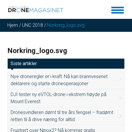
Hjem
/
UNC 2018
/
Norkring_logo.svg
Norkring_logo.svg
Siste artikler
Nye droneregler er i kraft: Nå kan brannvesenet
deklarere og starte droneoperasjoner
DJI tester ny eVTOL-drone i ekstrem høyde på
Mount Everest
Dronesvindleren dømt til tre års fengsel – fradømt
retten til å drive næring for alltid
Frustrert over Ninox2? Nå kommer gratis